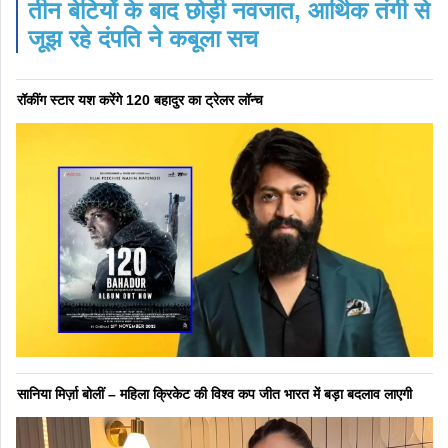
तीन बेटियों के बाद छोड़ी नवजात, आर्थिक तंगी से
जूझ रहे दंपति ने कबूला सच
रॉकींग स्टार यश करेंगे 120 बहादुर का ट्रेलर लॉन्च
सानिया मिर्ज़ा बोलीं – महिला क्रिकेट की विश्व कप जीत भारत में बड़ा बदलाव लाएगी