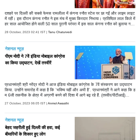
दशहरे पर दिल्ली की सबसे फेमस रामलीला में कंगना रनौत स्टेज पर छा गईं और लाइम लाइट
में रहीं। इस दौरान कंगना रनौत ने इस मंच में मुख्य किरदार निभाया। प्रतिष्ठित लाल किले में
हर साल आयोजित होने वाली 50 साल पुरानी परंपरा में इस साल कंगना रनौत को बुलाया ग
या। इस साल की रामलीला काफी खास रही है। कंगना रनौत ने इस साल रावण दहन भी
28 October, 2023 02:41 IST |
Tanu Chaturvedi
किया। हालांकि तमाम कोशिशों के बाद भी वह रावण दहन नहीं कर सकीं।
नेशनल न्यूज़
पीएम मोदी ने 7वें इंडिया मोबाइल कांग्रेस
का किया उद्घाटन, देखें तस्वीरें
प्रधानमंत्री श्री नरेंद्र मोदी ने आज इंडिया मोबाइल कांग्रेस के 7वें संस्करण का उद्घाटन
किया. उन्होंने समारोह में कहा है कि `भविष्य यहीं और अभी है`. प्रधानमंत्री ने आगे कहा कि ह
म 6जी तकनीक के क्षेत्र में अग्रणी बनने की दिशा में आगे बढ़ रहे हैं. (तस्वीर/पीटीआई)
(टेक्स्ट/एएनआई)
27 October, 2023 06:05 IST |
Anmol Awasthi
नेशनल न्यूज़
बेहद जहरीली हुई दिल्ली की हवा, कई
बीमारियों के शिकार हुए लोग