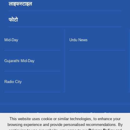
लाइफस्टाइल
फोटो
Mid-Day
Urdu News
Gujarathi Mid-Day
Radio City
About Us
Careers
Advertise With Us
Privacy Policy
This website uses cookie or similar technologies, to enhance your
browsing experience and provide personalised recommendations. By
Terms & Conditions
Contact Us
Sitemap
Grievance Redressal