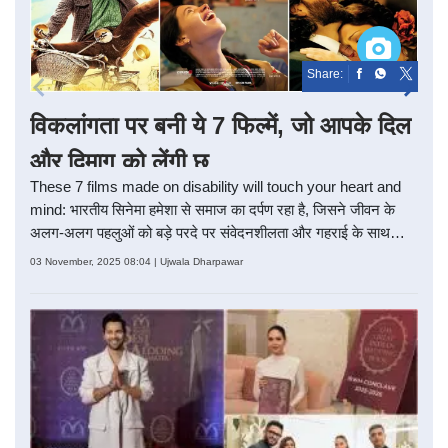
Share:
विकलांगता पर बनी ये 7 फिल्में, जो आपके दिल
और दिमाग को लेंगी छू
These 7 films made on disability will touch your heart and
mind: भारतीय सिनेमा हमेशा से समाज का दर्पण रहा है, जिसने जीवन के
अलग-अलग पहलुओं को बड़े परदे पर संवेदनशीलता और गहराई के साथ
प्रस्तुत किया है. विकलांगता जैसे विषय को भी बॉलीवुड ने सिर्फ़ एक चुनौती के
03 November, 2025 08:04 | Ujwala Dharpawar
रूप में नहीं, बल्कि साहस, संघर्ष और इंसानी जज़्बे की कहानी के रूप में
दिखाया है. चाहे संजय लीला भंसाली की ब्लैक और गुजारिश जैसी भावनात्मक
फिल्में हों या आमिर ख़ान की तारे ज़मीन पर जैसी दिल को छू लेने वाली कहानी
—इन फिल्मों ने यह साबित किया कि दिव्यांग व्यक्तियों की ज़िंदगी केवल
कठिनाइयों से नहीं, बल्कि प्रेरणा और उपलब्धियों से भी भरी होती है. इन
फिल्मों ने न सिर्फ दर्शकों का मनोरंजन किया बल्कि समाज को सोचने पर
मजबूर किया और दिव्यांगजनों के प्रति सकारात्मक दृष्टिकोण विकसित करने
में मदद की.