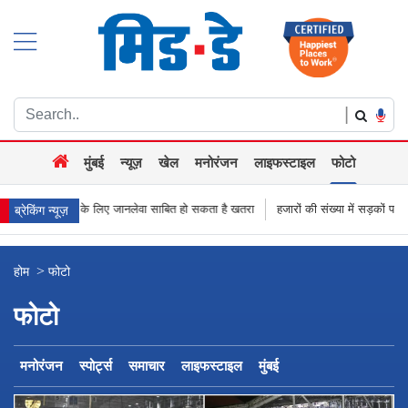
|
मुंबई
न्यूज़
खेल
मनोरंजन
लाइफस्टाइल
फोटो
ा साबित हो सकता है खतरा
हजारों की संख्या में सड़कों पर उतरे किसान, नागपुर-हैदराबाद राजमा
ब्रेकिंग न्यूज़
>
होम
फोटो
फोटो
मनोरंजन
स्पोर्ट्स
समाचार
लाइफस्टाइल
मुंबई