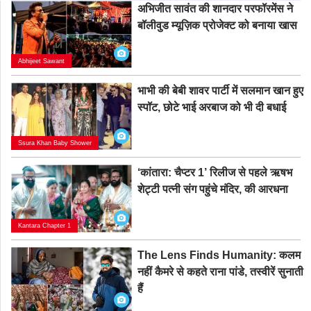
अभिजीत सावंत की शानदार परफॉरमेंस ने
बॉलीवुड म्यूज़िक प्रोजेक्ट को बनाया खास
Abhijeet Sawant
भाभी की बेबी शावर पार्टी में सलमान खान हुए
स्पॉट, छोटे भाई अरबाज को भी दी बधाई
Ssura Khan Baby Shower
‘कांतारा: चैप्टर 1’ रिलीज से पहले ऋषभ
शेट्टी पत्नी संग पहुंचे मंदिर, की आरधना
Kantara Chapter 1
The Lens Finds Humanity: कलम
नहीं कैमरे से कहते राना पांडे, तस्वीरें सुनाती
हैं