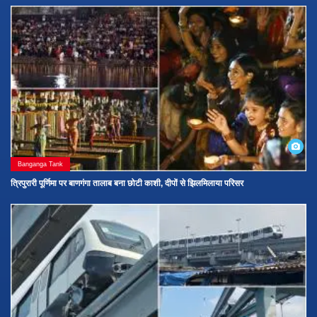
पर फंस गए. देखें सीएसएमटी स्टेशन की तस्वीरें- (Pic/Ashish Raje)
Banganga Tank
त्रिपुरारी पूर्णिमा पर बाणगंगा तालाब बना छोटी काशी, दीपों से झिलमिलाया परिसर