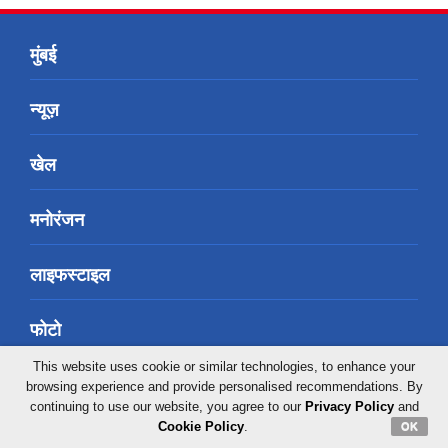
मुंबई
न्यूज़
खेल
मनोरंजन
लाइफस्टाइल
फोटो
This website uses cookie or similar technologies, to enhance your
browsing experience and provide personalised recommendations. By
Mid-Day
Urdu News
continuing to use our website, you agree to our
Privacy Policy
and
Cookie Policy
.
OK