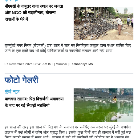
बीएमसी के कबूतर दाना स्थल पर जनता
और NGO की उदासीनता, योजना
सवालों के घेरे में
बृहन्मुंबई नगर निगम (बीएमसी) द्वारा शहर में चार नए नियंत्रित कबूतर दाना स्थल घोषित किए
जाने के एक हफ़्ते बाद भी कोई याचिकाकर्ता या स्वयंसेवी संगठन आगे नहीं आया.
07 November, 2025 08:41 AM IST | Mumbai |
Eeshanpriya MS
फोटो गेलरी
मुंबई न्यूज़
बाणगंगा तालाब: पितृ विसर्जनी अमावस्या
के बाद मर गईं सैकड़ों मछलियां
हर साल की तरह इस साल भी पितृ पक्ष के समापन पर सर्वपितृ अमावस्या पर मुंबई के बाणगंगा
तालाब में कई लोगों ने तर्पण और श्राद्ध किए। इसके कुछ दिनों बाद ही तालाब में मरी हुई मछ
लियां काफी तादात में नजर आईं। तालाब में मरी हुई मछलियों की फोटोज का ये भयावय मुंबई