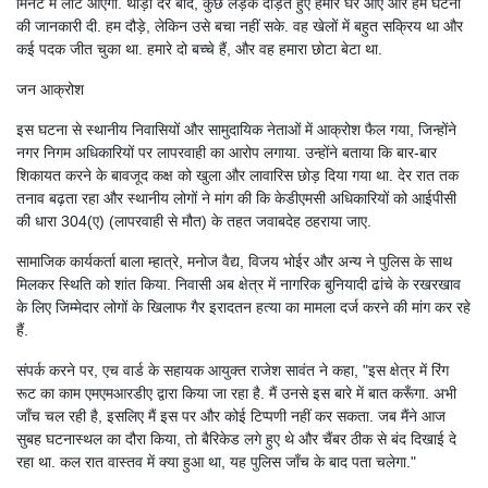
मिनट में लौट आएगा. थोड़ी देर बाद, कुछ लड़के दौड़ते हुए हमारे घर आए और हमें घटना
की जानकारी दी. हम दौड़े, लेकिन उसे बचा नहीं सके. वह खेलों में बहुत सक्रिय था और
कई पदक जीत चुका था. हमारे दो बच्चे हैं, और वह हमारा छोटा बेटा था.
जन आक्रोश
इस घटना से स्थानीय निवासियों और सामुदायिक नेताओं में आक्रोश फैल गया, जिन्होंने
नगर निगम अधिकारियों पर लापरवाही का आरोप लगाया. उन्होंने बताया कि बार-बार
शिकायत करने के बावजूद कक्ष को खुला और लावारिस छोड़ दिया गया था. देर रात तक
तनाव बढ़ता रहा और स्थानीय लोगों ने मांग की कि केडीएमसी अधिकारियों को आईपीसी
की धारा 304(ए) (लापरवाही से मौत) के तहत जवाबदेह ठहराया जाए.
सामाजिक कार्यकर्ता बाला म्हात्रे, मनोज वैद्य, विजय भोईर और अन्य ने पुलिस के साथ
मिलकर स्थिति को शांत किया. निवासी अब क्षेत्र में नागरिक बुनियादी ढांचे के रखरखाव
के लिए जिम्मेदार लोगों के खिलाफ गैर इरादतन हत्या का मामला दर्ज करने की मांग कर रहे
हैं.
संपर्क करने पर, एच वार्ड के सहायक आयुक्त राजेश सावंत ने कहा, "इस क्षेत्र में रिंग
रूट का काम एमएमआरडीए द्वारा किया जा रहा है. मैं उनसे इस बारे में बात करूँगा. अभी
जाँच चल रही है, इसलिए मैं इस पर और कोई टिप्पणी नहीं कर सकता. जब मैंने आज
सुबह घटनास्थल का दौरा किया, तो बैरिकेड लगे हुए थे और चैंबर ठीक से बंद दिखाई दे
रहा था. कल रात वास्तव में क्या हुआ था, यह पुलिस जाँच के बाद पता चलेगा."