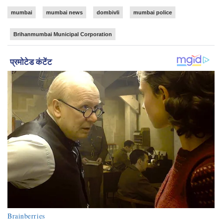
mumbai
mumbai news
dombivli
mumbai police
Brihanmumbai Municipal Corporation