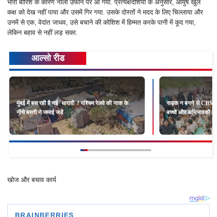
भारी बारिश के कारण नाला उफान पर आ गया. प्रत्यक्षदर्शियों के अनुसार, आयुष खुले
कक्ष को देख नहीं पाया और उसमें गिर गया. उसके दोस्तों ने मदद के लिए चिल्लाया और
उनमें से एक, वेदांत जाधव, उसे बचाने की कोशिश में हिम्मत करके पानी में कूद गया,
लेकिन बहाव से नहीं लड़ सका.
आल्सो रीड
मुंबई में बस रही है नई `धारावी`? पश्चिम रेलवे की नाक के
सड़क न बनने से CBSE स
नीचे बस्ती ने जमाई जड़ें
बच्चों और अभिभावकों का
खोज और बचाव कार्य