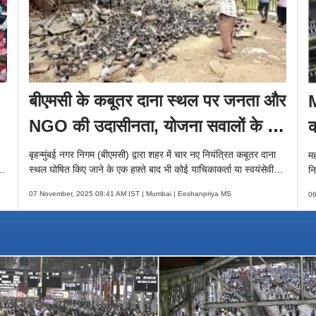
बीएमसी के कबूतर दाना स्थल पर जनता और
M
NGO की उदासीनता, योजना सवालों के घेरे
क
में
बृहन्मुंबई नगर निगम (बीएमसी) द्वारा शहर में चार नए नियंत्रित कबूतर दाना
मह
ों
स्थल घोषित किए जाने के एक हफ़्ते बाद भी कोई याचिकाकर्ता या स्वयंसेवी
नि
संगठन आगे नहीं आया.
जा
07 November, 2025 08:41 AM IST | Mumbai | Eeshanpriya MS
06