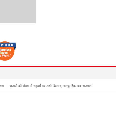
में सड़कों पर उतरे किसान, नागपुर-हैदराबाद राजमार्ग किया जाम, बच्चू कडू बोले `अब आर-पार की