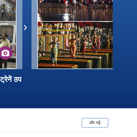
रेनें ठप
और पढ़ें