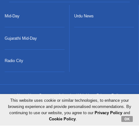
Mid-Day
Urdu News
Gujarathi Mid-Day
Radio City
About Us
Careers
Advertise With Us
Privacy Policy
This website uses cookie or similar technologies, to enhance your
browsing experience and provide personalised recommendations. By
Terms & Conditions
Contact Us
Sitemap
Grievance Redressal
continuing to use our website, you agree to our
Privacy Policy
and
Cookie Policy
.
OK
Copyright © 2023 Mid-Day Infomedia Ltd. All Rights Reserved.