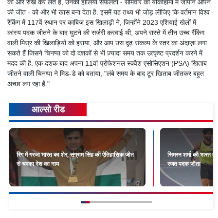
की ओर रुख कर लेते हैं, उनकी हालिया सफलता - सोमवार को योकोहामा में जापान ओपन
की जीत - को और भी खास बना देता है. इसमें यह तथ्य भी जोड़ लीजिए कि वर्तमान विश्व
रैंकिंग में 117वें स्थान पर काबिज इस खिलाड़ी ने, जिन्होंने 2023 एशियाई खेलों में
कांस्य पदक जीतने के बाद घुटने की सर्जरी करवाई थी, अपने रास्ते में तीन उच्च रैंकिंग
वाली मिस्र की खिलाड़ियों को हराया, और आप उस दृढ़ संकल्प के स्तर का अंदाज़ा लगा
सकते हैं जिसने चिनप्पा को दो दशकों से भी ज़्यादा समय तक उत्कृष्ट प्रदर्शन करने में
मदद की है. एक दशक बाद अपना 11वां प्रोफेशनल स्क्वैश एसोसिएशन (PSA) खिताब
जीतने वाली चिनप्पा ने मिड-डे को बताया, "लंबे समय के बाद टूर खिताब जीतकर बहुत
अच्छा लग रहा है."
आल्सो रीड
रिंग में गरजा भारत का शेर, संग्राम सिंह की ऐतिहासिक जीत
सिमरन शर्मा की भारत के लि
से चमका देश का नाम
रजत पदक जीता