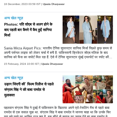
ngram Singh) को दिया प्रमाण-पत्र है. इससे जुड़ी कुछ तस्वीरें सामने आई है. आप भी
16 December, 2023 03:59 IST |
Ujwala Dharpawar
देखें-
अन्य खेल न्यूज़
Photos: पति शोएब से अलग होने के
बाद पहली बार कैमरे में कैद हुईं सानिया
मिर्जा
Sania Mirza Airport Pics: भारतीय टेनिस सुपरस्टार सानिया मिर्जा पिछले कुछ समय से
अपनी पर्सनल लाइफ को लेकर चर्चा में बनी है. पाकिस्तानी क्रिकेटर शोएब मलिक के बाद
सानिया को फैंस का सपोर्ट मिल रहा हैं. ऐसे में टेनिस सुपरस्टार मुंबई एयरपोर्ट पर स्पॉट की ग
ई. देखें तस्वीरें-
15 February, 2024 10:00 IST |
Ujwala Dharpawar
अन्य खेल न्यूज़
उड़ान जिंदगी की` फिल्म रिलीज से पहले
संग्राम सिंह ने की बाबा रामदेव से
मुलाकात
पहलवान संग्राम सिंह ने दुबई में पाकिस्तान के खिलाफ अपने प्रो-रेसलिंग मैच से पहले बाबा
रामदेव से एक सवाल पूछा था. संग्राम सिंह ने बाबा रामदेव ने जानना चाहा था कि उनके चिर
युवा बने रहने का आखिर राज क्या है. इस सीधे से सवाल का जवाब देते हुए बाबा रामदेव ने