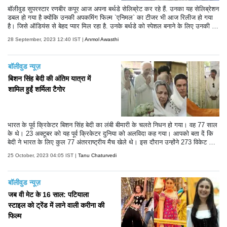
बॉलीवुड सुपरस्टार रणबीर कपूर आज अपना बर्थडे सेलिब्रेट कर रहे हैं. उनका यह सेलिब्रेशन
डबल हो गया है क्योंकि उनकी अपकमिंग फिल्म `एनिमल` का टीजर भी आज रिलीज हो गया
है। जिसे ऑडियंस से बेहद प्यार मिल रहा है. उनके बर्थडे को स्पेशल बनाने के लिए उनकी प
त्नी आलिया भट्ट ने भी दिल छू लेने वाला खूबसूरत पोस्ट सोशल मीडिया पर शेयर किया है. आ
28 September, 2023 12:40 IST |
Anmol Awasthi
लिया ने अपने इंस्ट हैंडल पर अपनी हबी को विश करते हुए कुछ अनदेखी तस्वीरें शेयर की है. इ
न तस्वीरों में उनके क्वालिटी टाइम से लेकर उनकी शादी तक की फोटोज शामिल है. पोस्ट शेय
र करते हुए आलिया ने कैप्शन में लिखा, `मेरे प्यार.. मेरे सबसे अच्छे दोस्त.. मेरी सबसे खुशी
बॉलीवुड न्यूज़
की जगह.. जैसे ही आप मेरे ठीक बगल में बैठकर अपने सीक्रेट अकाउंट से यह कैप्शन पढ़ रहे
हैं.. मैं बस इतना ही कहना चाहूंगी.. जन्मदिन मुबारक हो बेबी...आप इसे मैजिकल बना देते हैं.
बिशन सिंह बेदी की अंतिम यात्रा में
शामिल हुईं शर्मिला टैगोर
भारत के पूर्व क्रिकेटर बिशन सिंह बेदी का लंबी बीमारी के चलते निधन हो गया। वह 77 साल
के थे। 23 अक्टूबर को यह पूर्व क्रिकेटर दुनिया को अलविदा कह गया। आपको बता दें कि
बेदी ने भारत के लिए कुल 77 अंतरराष्ट्रीय मैच खेले थे। इस दौरान उन्होंने 273 विकेट झट
के थे। बेदी को भारतीय टेस्ट इतिहास के बेहतरीन स्पिनरों में माना जाता है। उनकी अंतिम
25 October, 2023 04:05 IST |
Tanu Chaturvedi
यात्रा की कुछ तस्वीरें सामने आई हैं। इसमें उनके बेटे अंगद बेदी, बहू नेहा धूपिया उन्हें श्रद्धांज
लि देते दिखाई दे रहे हैं। उनके साथ ही इस यात्रा में शर्मिला टैगोर भी शामिल हुईं।
बॉलीवुड न्यूज़
जब वी मेट के 16 साल: पटियाला
स्टाइल को ट्रेंड में लाने वाली करीना की
फिल्म