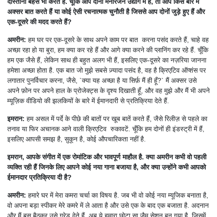
दोस्ताना बहस भी करते हैं. चूँकि आप दोनों मनोरंजन उद्योग में हैं, तो आप किस बारे में
अक्सर बात करते हैं या कोई ऐसी रचनात्मक चुनौती है जिससे आप दोनों जुड़े हुए हैं और
एक-दूसरे की मदद करते हैं?
अमरीन:
हम घर पर एक-दूसरे के साथ अपने काम पर बात करना पसंद करते हैं, चाहे वह
अच्छा रहा हो या बुरा, हम क्या कर रहे हैं और आगे क्या करने की प्लानिंग कर रहे हैं. चूँकि
हम एक जैसे हैं, लेकिन साथ ही बहुत अलग भी हैं, इसलिए एक-दूसरे का नज़रिया जानना
हमेशा अच्छा होता है. एक बात जो मुझे सबसे ज़्यादा पसंद है, वह है क्रिएटिव ऑप्शंस पर
लगातार पुनर्विचार करना, जैसे, `क्या यह अच्छा है या सिर्फ़ मैं ही हूँ?` मैं अक्सर उसे
अपने फ़ोन पर अपने हाल के प्रोजेक्ट्स के दृश्य दिखाती हूँ, और वह मुझे और मैं भी अपने
म्यूज़िक वीडियो की झलकियों के बारे में ईमानदारी से प्रतिक्रिया देते हैं.
इमरान:
हम असल में पर्दे के पीछे की बातों पर खूब बातें करते हैं, जैसे रिलीज़ से पहले का
तनाव या फिर अचानक आने वाली क्रिएटिव रुकावटें. चूँकि हम दोनों ही इंडस्ट्री में हैं,
इसलिए आपसी समझ है, सुकून है, कोई औपचारिकता नहीं है.
इमरान, आपके संगीत में एक रोमांटिक और भावपूर्ण माहौल है. क्या अमरीन कभी वो पहली
व्यक्ति रही हैं जिनके लिए आपने कोई नया गाना बजाया है, और क्या उन्होंने कभी आपको
ईमानदार प्रतिक्रिया दी है?
अमरीन:
हमारे घर में मेरा कमरा चर्चा का विषय है. जब भी वो कोई नया म्यूजिक बनाता है,
वो अपना बड़ा स्पीकर मेरे कमरे में ले आता है और उसे एक के बाद एक बजाता है. अदनान
और मैं बस बैठकर उसे ग्रेड देते हैं. अब ये हमारा छोटा सा जैम सेशन बन गया है, जिसमें