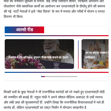
मोदी का जन्मदिन धूमधाम से मनाया. कई जगह रक्तदान शिविर, स्वच्छता अभियान और
पौधारोपण जैसे सामाजिक कार्यों का आयोजन कर प्रधानमंत्री के दीर्घायु होने की कामना
की गई. पार्टी नेताओं ने इसे “सेवा दिवस” के रूप में मनाया और गरीबों में भोजन व वस्त्र
वितरण भी किया.
आल्सो रीड
सर पर कट्टा रखकर तेजस
वडनगर में देश का पहला वृंदावन गौचर पार्क बनाने का ऐलान
उम्मीदवार
विपक्षी दलों के कुछ नेताओं ने भी राजनीतिक मतभेदों को परे रखते हुए प्रधानमंत्री मोदी
को जन्मदिन की बधाई दी. राहुल गांधी ने अपने सोशल मीडिया अकाउंट से उन्हें स्वस्थ
और लंबी उम्र की शुभकामनाएँ दीं. उन्होंने लिखा कि राजनीतिक विचारधाराओं में भले ही
मतभेद हों, लेकिन प्रधानमंत्री का राष्ट्र निर्माण में योगदान सराहनीय है.