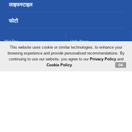
लाइफस्टाइल
फोटो
Mid-Day
Urdu News
This website uses cookie or similar technologies, to enhance your
browsing experience and provide personalised recommendations. By
continuing to use our website, you agree to our
Privacy Policy
and
Gujarathi Mid-Day
Cookie Policy
.
OK
Radio City
About Us
Careers
Advertise With Us
Privacy Policy
Terms & Conditions
Contact Us
Sitemap
Grievance Redressal