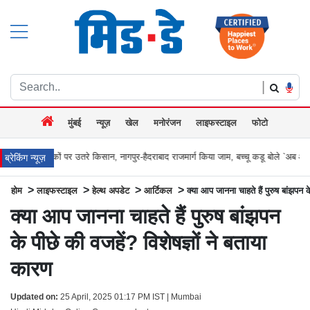
|
मुंबई
न्यूज़
खेल
मनोरंजन
लाइफस्टाइल
फोटो
 उतरे किसान, नागपुर-हैदराबाद राजमार्ग किया जाम, बच्चू कडू बोले `अब आर-पार की
मुंबई के वे
ब्रेकिंग न्यूज़
>
>
>
>
होम
लाइफस्टाइल
हेल्थ अपडेट
आर्टिकल
क्या आप जानना चाहते हैं पुरुष बांझपन क
क्या आप जानना चाहते हैं पुरुष बांझपन
के पीछे की वजहें? विशेषज्ञों ने बताया
कारण
Updated on:
25 April, 2025 01:17 PM IST | Mumbai