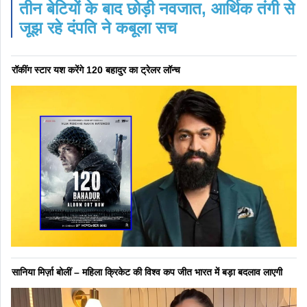
तीन बेटियों के बाद छोड़ी नवजात, आर्थिक तंगी से
जूझ रहे दंपति ने कबूला सच
रॉकींग स्टार यश करेंगे 120 बहादुर का ट्रेलर लॉन्च
सानिया मिर्ज़ा बोलीं – महिला क्रिकेट की विश्व कप जीत भारत में बड़ा बदलाव लाएगी