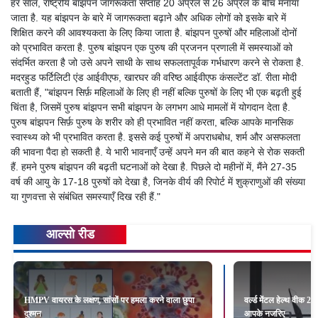
हर साल, राष्ट्रीय बांझपन जागरूकता सप्ताह 20 अप्रैल से 26 अप्रैल के बीच मनाया
जाता है. यह बांझपन के बारे में जागरूकता बढ़ाने और अधिक लोगों को इसके बारे में
शिक्षित करने की आवश्यकता के लिए किया जाता है. बांझपन पुरुषों और महिलाओं दोनों
को प्रभावित करता है. पुरुष बांझपन एक पुरुष की प्रजनन प्रणाली में समस्याओं को
संदर्भित करता है जो उसे अपने साथी के साथ सफलतापूर्वक गर्भधारण करने से रोकता है.
मदरहुड फर्टिलिटी एंड आईवीएफ, खारघर की वरिष्ठ आईवीएफ कंसल्टेंट डॉ. रीता मोदी
बताती हैं, "बांझपन सिर्फ़ महिलाओं के लिए ही नहीं बल्कि पुरुषों के लिए भी एक बढ़ती हुई
चिंता है, जिसमें पुरुष बांझपन सभी बांझपन के लगभग आधे मामलों में योगदान देता है.
पुरुष बांझपन सिर्फ़ पुरुष के शरीर को ही प्रभावित नहीं करता, बल्कि आपके मानसिक
स्वास्थ्य को भी प्रभावित करता है. इससे कई पुरुषों में अपराधबोध, शर्म और असफलता
की भावना पैदा हो सकती है. ये भारी भावनाएँ उन्हें अपने मन की बात कहने से रोक सकती
हैं. हमने पुरुष बांझपन की बढ़ती घटनाओं को देखा है. पिछले दो महीनों में, मैंने 27-35
वर्ष की आयु के 17-18 पुरुषों को देखा है, जिनके वीर्य की रिपोर्ट में शुक्राणुओं की संख्या
या गुणवत्ता से संबंधित समस्याएँ दिख रही हैं."
आल्सो रीड
HMPV वायरस के लक्षण, सांसों पर हमला करने वाला छुपा
वर्ल्ड मेंटल हेल्थ वीक 2
दुश्मन
आपके नजरिए