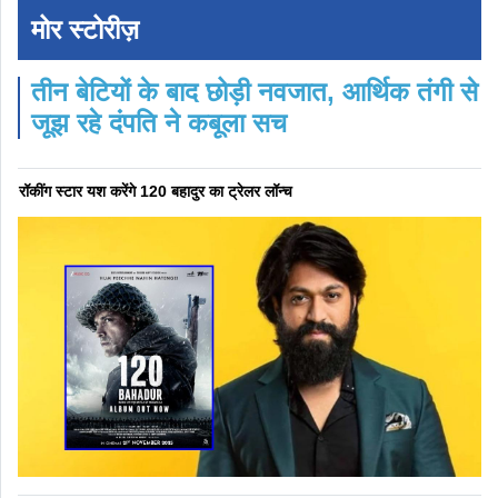
मोर स्टोरीज़
तीन बेटियों के बाद छोड़ी नवजात, आर्थिक तंगी से
जूझ रहे दंपति ने कबूला सच
रॉकींग स्टार यश करेंगे 120 बहादुर का ट्रेलर लॉन्च