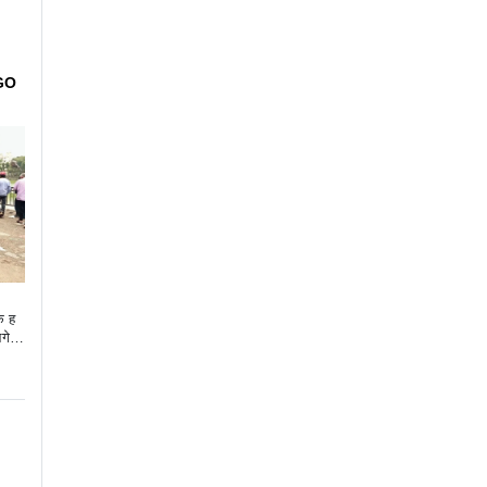
NGO
क ह
आगे न