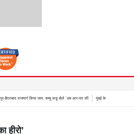
ग किया जाम, बच्चू कडू बोले `अब आर-पार की
मुंबई के वेस्टर्न एक्सप्रेस हाईवे पर वनराई पुलिस की
ा हीरो’