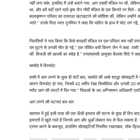
नहीं लगा सके, इसलिए मैं उन्हें बताने गया. आग दसवीं मंज़िल पर थी, लेकिन 
था, और हमें वहाँ रहने वाले कृष जैन नौवीं मंज़िल के एक किनारे पर मिले -
बालाकृष्णन परिवार का दरवाज़ा खटखटाने की कोशिश की, लेकिन उन्होंने 
जाते." उनके पिता भरत पुनमिया ने कहा कि भाविन के हाथ में चोट लग गई, ल
निवासियों ने याद किया कि कैसे बारहवीं मंज़िल पर एक परिवार बच नहीं पा
दम घुटने से उनकी मौत हो गई," एक जीवित बची किरण जैन ने कहा. वाशी क
कीं. बिजली की खराबी का संदेह है." एनएमएमसी आयुक्त कैलाश शिंदे ने कहा 
कामोठे में विस्फोट
वाशी में आग लगने के कुछ ही घंटों बाद, कामोठे की अम्बे श्रद्धा सोसाइटी 
कारण विस्फोट हो गया, जिसमें 42 वर्षीय रेखा सिसोदिया और उनकी 20 वर्ष
फ्लैट आग की लपटों में घिर गया." सिडको के उप अग्निशमन अधिकारी प्रवीण
आग लगने की घटनाएं बार-बार
खारघर में हुई इसी तरह की एक ऊँची इमारत की घटना के कुछ ही दिन बाद ये
इमारतों में खुले नाले हैं जिनसे आग और धुआँ लंबवत रूप से फैल सकता है.
प्राप्त करने के बावजूद, हाउसिंग सोसाइटियाँ नियमित रखरखाव, मॉक ड्र