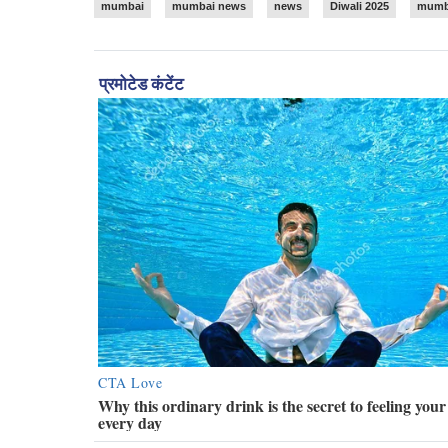
mumbai
mumbai news
news
Diwali 2025
mumba