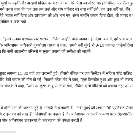
धुआँ ग्यारहवीं और बारहवीं मंज़िल पर भर गया था. मेरे पिता का दोस्त बारहवीं मंज़िल पर फँसा 
 हमने उनसे कहा कि जब तक हम उन्हें और घोष परिवार को बचा नहीं लेते, तब तक वहीं रहें. मैंने
कोई जवाब नहीं दिया और शौचालय की ओर भाग गए. अगर उन्होंने जवाब दिया होता, तो शायद वे
ेकिन वे रुके नहीं.
या. "हमने उनका दरवाज़ा खटखटाया, लेकिन उन्होंने कोई जवाब नहीं दिया. बाद में, हमें पता चला
े अग्निशमन अधिकारी पुरुषोत्तम जाधव ने कहा, "हमने नवी मुंबई से 9-10 दमकल गाड़ियाँ तैन
कि सभी आवासीय परिसरों में सुरक्षा उपायों की समीक्षा की जाएगी.
में सुबह लगभग 11:30 बजे एक त्रासदी हुई. तीसरी मंजिल पर एक सिलेंडर में संदिग्ध शॉर्ट सर्किट
ीय बेटी पायल की मौत हो गई. निवासी महेश मोरे ने कहा, "एक विस्फोट हुआ और कुछ ही सेकंड 
 भोडके ने कहा, "आग पर तुरंत काबू पा लिया गया, लेकिन दोनों पीड़ितों को बचाया नहीं जा स
 दोनों आग की घटनाएं हुई हैं. भोड़के ने चेतावनी दी, "नवी मुंबई की लगभग 90 प्रतिशत ऊँची
 ये टाइम बम की तरह हैं." विशेषज्ञों का कहना है कि अग्निशमन अनापत्ति प्रमाण पत्र (एनओसी)
िल और अग्निशमन उपकरणों के रखरखाव की उपेक्षा करती हैं.