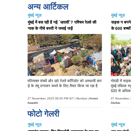
अन्य आर्टिकल
मुंबई न्यूज़
मुंबई न्यूज़
मुंबई में बस रही है नई `धारावी`? पश्चिम रेलवे की
सड़क न बनने 
नाक के नीचे बस्ती ने जमाई जड़ें
के 600 बच्चो
परित्यक्त पांचवें और छठे रेलवे कॉरिडोर को अस्थायी कप
गोवंडी में सड
ड़े के तंबू लगाकर कब्जे के लिए तैयार किया जा रहा है.
मुंबई पब्लिक 
600 से अधिक छ
किया.
27 November, 2025 08:05 PM IST | Mumbai |
Anmol
07 November, 
Awasthi
Alurkar
फोटो गेलरी
मुंबई न्यूज़
मुंबई न्यूज़