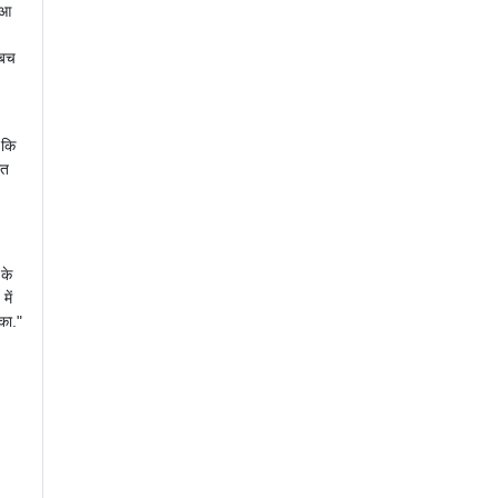
हुआ
 बच
 कि
ात
 के
में
का."