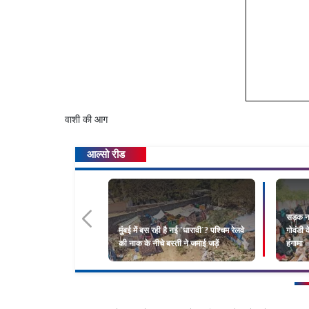
वाशी की आग
आल्सो रीड
सड़क न
मुंबई में बस रही है नई `धारावी`? पश्चिम रेलवे
गोवंडी 
की नाक के नीचे बस्ती ने जमाई जड़ें
हंगामा