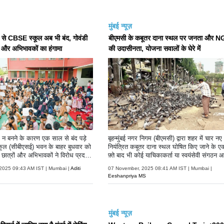
मुंबई न्यूज़
से CBSE स्कूल अब भी बंद, गोवंडी
बीएमसी के कबूतर दाना स्थल पर जनता और 
ं और अभिभावकों का हंगामा
की उदासीनता, योजना सवालों के घेरे में
़क न बनने के कारण एक साल से बंद पड़े
बृहन्मुंबई नगर निगम (बीएमसी) द्वारा शहर में चार नए
स्कूल (सीबीएसई) भवन के बाहर बुधवार को
नियंत्रित कबूतर दाना स्थल घोषित किए जाने के ए
ात्रों और अभिभावकों ने विरोध प्रदर्शन
फ़्ते बाद भी कोई याचिकाकर्ता या स्वयंसेवी संगठन 
हीं आया.
2025 09:43 AM IST | Mumbai |
Aditi
07 November, 2025 08:41 AM IST | Mumbai |
Eeshanpriya MS
मुंबई न्यूज़