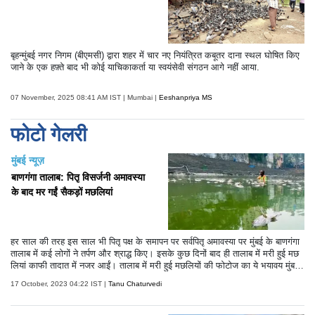
बृहन्मुंबई नगर निगम (बीएमसी) द्वारा शहर में चार नए नियंत्रित कबूतर दाना स्थल घोषित किए
जाने के एक हफ़्ते बाद भी कोई याचिकाकर्ता या स्वयंसेवी संगठन आगे नहीं आया.
07 November, 2025 08:41 AM IST | Mumbai |
Eeshanpriya MS
फोटो गेलरी
मुंबई न्यूज़
बाणगंगा तालाब: पितृ विसर्जनी अमावस्या
के बाद मर गईं सैकड़ों मछलियां
हर साल की तरह इस साल भी पितृ पक्ष के समापन पर सर्वपितृ अमावस्या पर मुंबई के बाणगंगा
तालाब में कई लोगों ने तर्पण और श्राद्ध किए। इसके कुछ दिनों बाद ही तालाब में मरी हुई मछ
लियां काफी तादात में नजर आईं। तालाब में मरी हुई मछलियों की फोटोज का ये भयावय मुंबई
को काफी डराने वाली हैं।
17 October, 2023 04:22 IST |
Tanu Chaturvedi