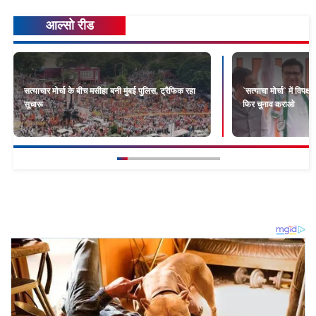
आल्सो रीड
सत्याचार मोर्चा के बीच मसीहा बनी मुंबई पुलिस, ट्रैफिक रहा
`सत्याचा मोर्चा` में विपक
सुचारू
फिर चुनाव कराओ