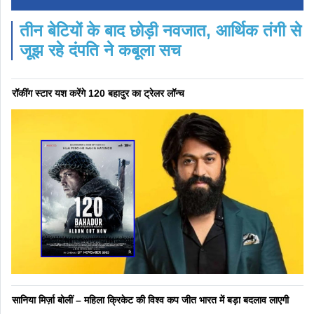
तीन बेटियों के बाद छोड़ी नवजात, आर्थिक तंगी से
जूझ रहे दंपति ने कबूला सच
रॉकींग स्टार यश करेंगे 120 बहादुर का ट्रेलर लॉन्च
सानिया मिर्ज़ा बोलीं – महिला क्रिकेट की विश्व कप जीत भारत में बड़ा बदलाव लाएगी