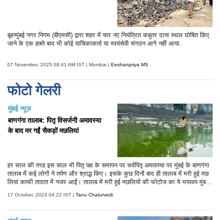
बृहन्मुंबई नगर निगम (बीएमसी) द्वारा शहर में चार नए नियंत्रित कबूतर दाना स्थल घोषित किए
जाने के एक हफ़्ते बाद भी कोई याचिकाकर्ता या स्वयंसेवी संगठन आगे नहीं आया.
07 November, 2025 08:41 AM IST | Mumbai |
Eeshanpriya MS
फोटो गेलरी
मुंबई न्यूज़
बाणगंगा तालाब: पितृ विसर्जनी अमावस्या
के बाद मर गईं सैकड़ों मछलियां
हर साल की तरह इस साल भी पितृ पक्ष के समापन पर सर्वपितृ अमावस्या पर मुंबई के बाणगंगा
तालाब में कई लोगों ने तर्पण और श्राद्ध किए। इसके कुछ दिनों बाद ही तालाब में मरी हुई मछ
लियां काफी तादात में नजर आईं। तालाब में मरी हुई मछलियों की फोटोज का ये भयावय मुंबई
को काफी डराने वाली हैं।
17 October, 2023 04:22 IST |
Tanu Chaturvedi