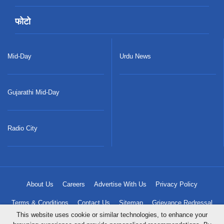
फोटो
Mid-Day
Urdu News
Gujarathi Mid-Day
Radio City
About Us
Careers
Advertise With Us
Privacy Policy
Terms & Conditions
Contact Us
Sitemap
Grievance Redressal
This website uses cookie or similar technologies, to enhance your