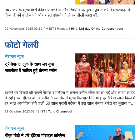
महाराष्ट्र के मुख्यमंत्री देवेंद्र फडणवीस और शिवसेना प्रमुख उद्धव ठाकरे ने मराठवाड़ा में
किसानों की कर्ज़ माफी और राहत उपायों को लेकर तीखी बहस की.
06 November, 2025 03:37 PM IST | Mumbai |
Hindi Mid-day Online Correspondent
फोटो गेलरी
नेशनल न्यूज़
ट्रेडिशनल लुक के साथ लव कुश
रामलीला में शामिल हुईं कंगना रनौत
दशहरे पर दिल्ली की सबसे फेमस रामलीला में कंगना रनौत स्टेज पर छा गईं और लाइम लाइट
में रहीं। इस दौरान कंगना रनौत ने इस मंच में मुख्य किरदार निभाया। प्रतिष्ठित लाल किले में
हर साल आयोजित होने वाली 50 साल पुरानी परंपरा में इस साल कंगना रनौत को बुलाया ग
या। इस साल की रामलीला काफी खास रही है। कंगना रनौत ने इस साल रावण दहन भी
28 October, 2023 02:41 IST |
Tanu Chaturvedi
किया। हालांकि तमाम कोशिशों के बाद भी वह रावण दहन नहीं कर सकीं।
नेशनल न्यूज़
पीएम मोदी ने 7वें इंडिया मोबाइल कांग्रेस