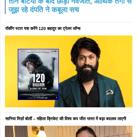
तीन बेटियों के बाद छोड़ी नवजात, आर्थिक तंगी से
जूझ रहे दंपति ने कबूला सच
रॉकींग स्टार यश करेंगे 120 बहादुर का ट्रेलर लॉन्च
सानिया मिर्ज़ा बोलीं – महिला क्रिकेट की विश्व कप जीत भारत में बड़ा बदलाव लाएगी