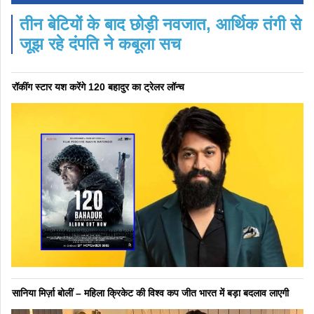
तीन बेटियों के बाद छोड़ी नवजात, आर्थिक तंगी से
जूझ रहे दंपति ने कबूला सच
रॉकींग स्टार यश करेंगे 120 बहादुर का ट्रेलर लॉन्च
सानिया मिर्ज़ा बोलीं – महिला क्रिकेट की विश्व कप जीत भारत में बड़ा बदलाव लाएगी