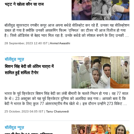
भट्ट ने खोला कौन सा राज
बॉलीवुड सुपरस्टार रणबीर कपूर आज अपना बर्थडे सेलिब्रेट कर रहे हैं. उनका यह सेलिब्रेशन
डबल हो गया है क्योंकि उनकी अपकमिंग फिल्म `एनिमल` का टीजर भी आज रिलीज हो गया
है। जिसे ऑडियंस से बेहद प्यार मिल रहा है. उनके बर्थडे को स्पेशल बनाने के लिए उनकी प
त्नी आलिया भट्ट ने भी दिल छू लेने वाला खूबसूरत पोस्ट सोशल मीडिया पर शेयर किया है. आ
28 September, 2023 12:40 IST |
Anmol Awasthi
लिया ने अपने इंस्ट हैंडल पर अपनी हबी को विश करते हुए कुछ अनदेखी तस्वीरें शेयर की है. इ
न तस्वीरों में उनके क्वालिटी टाइम से लेकर उनकी शादी तक की फोटोज शामिल है. पोस्ट शेय
र करते हुए आलिया ने कैप्शन में लिखा, `मेरे प्यार.. मेरे सबसे अच्छे दोस्त.. मेरी सबसे खुशी
बॉलीवुड न्यूज़
की जगह.. जैसे ही आप मेरे ठीक बगल में बैठकर अपने सीक्रेट अकाउंट से यह कैप्शन पढ़ रहे
हैं.. मैं बस इतना ही कहना चाहूंगी.. जन्मदिन मुबारक हो बेबी...आप इसे मैजिकल बना देते हैं.
बिशन सिंह बेदी की अंतिम यात्रा में
शामिल हुईं शर्मिला टैगोर
भारत के पूर्व क्रिकेटर बिशन सिंह बेदी का लंबी बीमारी के चलते निधन हो गया। वह 77 साल
के थे। 23 अक्टूबर को यह पूर्व क्रिकेटर दुनिया को अलविदा कह गया। आपको बता दें कि
बेदी ने भारत के लिए कुल 77 अंतरराष्ट्रीय मैच खेले थे। इस दौरान उन्होंने 273 विकेट झट
के थे। बेदी को भारतीय टेस्ट इतिहास के बेहतरीन स्पिनरों में माना जाता है। उनकी अंतिम
25 October, 2023 04:05 IST |
Tanu Chaturvedi
यात्रा की कुछ तस्वीरें सामने आई हैं। इसमें उनके बेटे अंगद बेदी, बहू नेहा धूपिया उन्हें श्रद्धांज
लि देते दिखाई दे रहे हैं। उनके साथ ही इस यात्रा में शर्मिला टैगोर भी शामिल हुईं।
बॉलीवुड न्यूज़