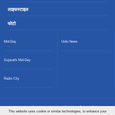
लाइफस्टाइल
फोटो
Mid-Day
Urdu News
Gujarathi Mid-Day
Radio City
About Us
Careers
Advertise With Us
Privacy Policy
This website uses cookie or similar technologies, to enhance your