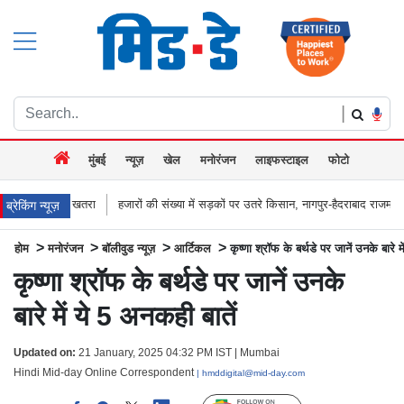
|
मुंबई
न्यूज़
खेल
मनोरंजन
लाइफस्टाइल
फोटो
हजारों की संख्या में सड़कों पर उतरे किसान, नागपुर-हैदराबाद राजमार्ग किया जाम, बच्चू कडू ब
ब्रेकिंग न्यूज़
>
>
>
>
होम
मनोरंजन
बॉलीवुड न्यूज़
आर्टिकल
कृष्णा श्रॉफ के बर्थडे पर जानें उनके बारे म
कृष्णा श्रॉफ के बर्थडे पर जानें उनके
बारे में ये 5 अनकही बातें
Updated on:
21 January, 2025 04:32 PM IST | Mumbai
Hindi Mid-day Online Correspondent
| hmddigital@mid-day.com