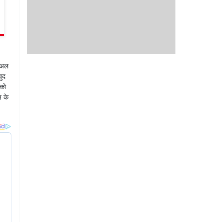
मनीष मल्होत्रा की `गुस्ताख़ इश्‍क़’ का ट्रेलर
रोहित शर्मा ने की 120 बहादुर के ट्रेलर की
जल्द होगा रिलीज
तारीफ, कहा – दिल छू लेने वाला है अनुभव
सुअल
खुद
 को
न के