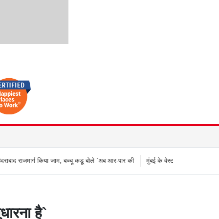
 जाम, बच्चू कडू बोले `अब आर-पार की
मुंबई के वेस्टर्न एक्सप्रेस हाईवे पर वनराई पुलिस की कार्र
ुधारना है`