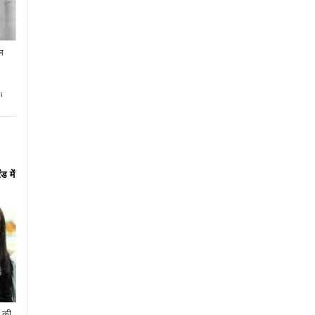
गम
i
ड में
ी की