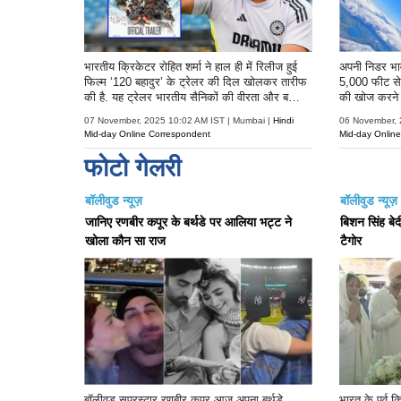
भारतीय क्रिकेटर रोहित शर्मा ने हाल ही में रिलीज हुई
अपनी निडर भावन
फिल्म ‘120 बहादुर’ के ट्रेलर की दिल खोलकर तारीफ
5,000 फीट से 
की है. यह ट्रेलर भारतीय सैनिकों की वीरता और ब
की खोज करने क
लिदान को समर्पित है, जिसने दर्शकों के साथ-साथ रोहित
है.
07 November, 2025 10:02 AM IST | Mumbai |
Hindi
06 November, 
शर्मा का भी दिल जीत लिया.
Mid-day Online Correspondent
Mid-day Onlin
फोटो गेलरी
बॉलीवुड न्यूज़
बॉलीवुड न्यूज़
जानिए रणबीर कपूर के बर्थडे पर आलिया भट्ट ने
बिशन सिंह बेदी
खोला कौन सा राज
टैगोर
बॉलीवुड सुपरस्टार रणबीर कपूर आज अपना बर्थडे
भारत के पूर्व 