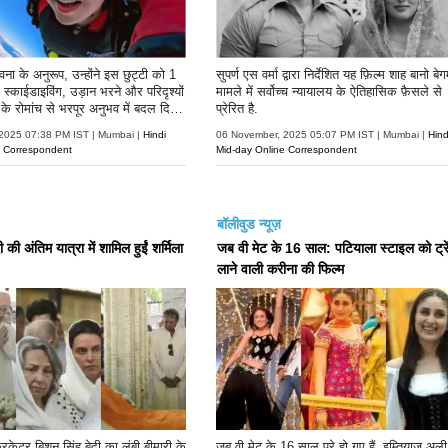
ा के अनुरूप, उन्होंने इस छुट्टी को 1
सुपर्ण एस वर्मा द्वारा निर्देशित यह फ़िल्म शाह बानो बे
स्काईडाइविंग, उड़ान भरने और परिदृश्यों
मामले में सर्वोच्च न्यायालय के ऐतिहासिक फ़ैसले से
े रोमांच से भरपूर अनुभव में बदल दिया
प्रेरित है.
2025 07:38 PM IST | Mumbai |
Hindi
06 November, 2025 05:07 PM IST | Mumbai |
Hind
e Correspondent
Mid-day Online Correspondent
बॉलीवुड न्यूज़
 की अंतिम यात्रा में शामिल हुईं शर्मिला
जब वी मेट के 16 साल: पटियाला स्टाइल को ट्रें
लाने वाली करीना की फिल्म
क्रिकेटर बिशन सिंह बेदी का लंबी बीमारी के
जब वी मेट के 16 साल पूरे हो गए हैं. इम्तियाज अल