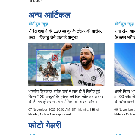
अन्य आर्टिकल
बॉलीवुड न्यूज़
बॉलीवुड न्यूज़
रोहित शर्मा ने की 120 बहादुर के ट्रेलर की तारीफ,
सना रईस खान ने
कहा – दिल छू लेने वाला है अनुभव
के ऊपर भरी 
भारतीय क्रिकेटर रोहित शर्मा ने हाल ही में रिलीज हुई
अपनी निडर भावन
फिल्म ‘120 बहादुर’ के ट्रेलर की दिल खोलकर तारीफ
5,000 फीट से 
की है. यह ट्रेलर भारतीय सैनिकों की वीरता और ब
की खोज करने क
लिदान को समर्पित है, जिसने दर्शकों के साथ-साथ रोहित
है.
07 November, 2025 10:02 AM IST | Mumbai |
Hindi
06 November, 
शर्मा का भी दिल जीत लिया.
Mid-day Online Correspondent
Mid-day Onlin
फोटो गेलरी