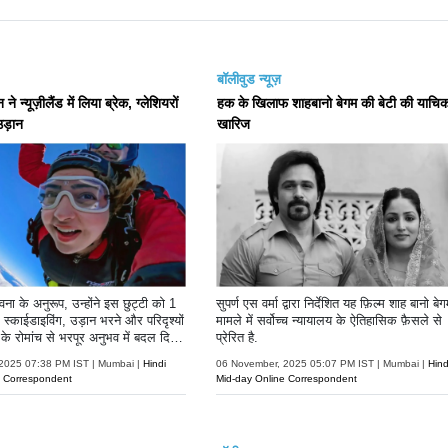
बॉलीवुड न्यूज़
 न्यूज़ीलैंड में लिया ब्रेक, ग्लेशियरों
हक के खिलाफ शाहबानो बेगम की बेटी की याचिक
उड़ान
खारिज
ा के अनुरूप, उन्होंने इस छुट्टी को 1
सुपर्ण एस वर्मा द्वारा निर्देशित यह फ़िल्म शाह बानो बे
स्काईडाइविंग, उड़ान भरने और परिदृश्यों
मामले में सर्वोच्च न्यायालय के ऐतिहासिक फ़ैसले से
े रोमांच से भरपूर अनुभव में बदल दिया
प्रेरित है.
2025 07:38 PM IST | Mumbai |
Hindi
06 November, 2025 05:07 PM IST | Mumbai |
Hind
e Correspondent
Mid-day Online Correspondent