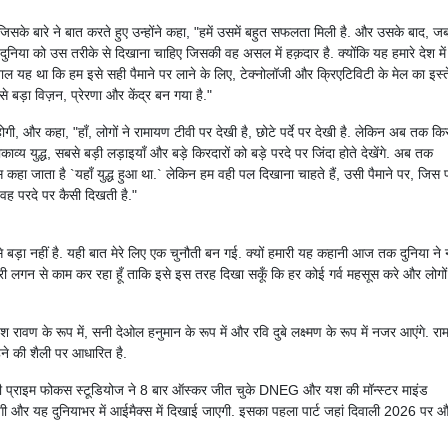
े बारे ने बात करते हुए उन्होंने कहा, "हमें उसमें बहुत सफलता मिली है. और उसके बाद, ज
निया को उस तरीके से दिखाना चाहिए जिसकी वह असल में हक़दार है. क्योंकि यह हमारे देश में
ल यह था कि हम इसे सही पैमाने पर लाने के लिए, टेक्नोलॉजी और क्रिएटिविटी के मेल का इस्
बड़ा विज़न, प्रेरणा और केंद्र बन गया है."
ी, और कहा, "हाँ, लोगों ने रामायण टीवी पर देखी है, छोटे पर्दे पर देखी है. लेकिन अब तक कि
व्य युद्ध, सबसे बड़ी लड़ाइयाँ और बड़े किरदारों को बड़े परदे पर जिंदा होते देखेंगे. अब तक
कहा जाता है `यहाँ युद्ध हुआ था.` लेकिन हम वही पल दिखाना चाहते हैं, उसी पैमाने पर, जिस 
, वह परदे पर कैसी दिखती है."
े बड़ा नहीं है. यही बात मेरे लिए एक चुनौती बन गई. क्यों हमारी यह कहानी आज तक दुनिया ने न
पूरी लगन से काम कर रहा हूँ ताकि इसे इस तरह दिखा सकूँ कि हर कोई गर्व महसूस करे और लोगो
यश रावण के रूप में, सनी देओल हनुमान के रूप में और रवि दुबे लक्ष्मण के रूप में नजर आएंगे. र
ने की शैली पर आधारित है.
ा की प्राइम फोकस स्टूडियोज ने 8 बार ऑस्कर जीत चुके DNEG और यश की मॉन्स्टर माइंड
ाएगी और यह दुनियाभर में आईमैक्स में दिखाई जाएगी. इसका पहला पार्ट जहां दिवाली 2026 पर 