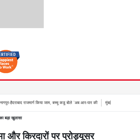
्ग किया जाम, बच्चू कडू बोले `अब आर-पार की
मुंबई के वेस्टर्न एक्सप्रेस हाईवे पर वनराई पुलिस क
का बड़ा खुलासा
 किरदारों पर प्रोड्यूसर