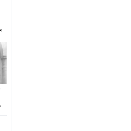
ा
गम
i