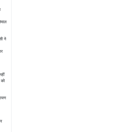
ब
तेमाल
सी ने
पर
हीं
ं को
ामायण
और