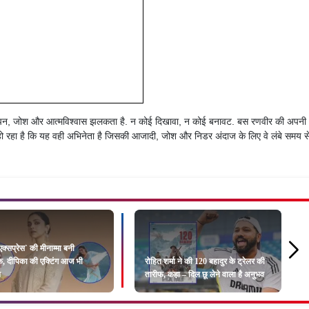
ीपन, जोश और आत्मविश्वास झलकता है. न कोई दिखावा, न कोई बनावट. बस रणवीर की अपनी
ो रहा है कि यह वही अभिनेता है जिसकी आजादी, जोश और निडर अंदाज के लिए वे लंबे समय स
 एक्सप्रेस` की मीनाम्मा बनी
क, दीपिका की एक्टिंग आज भी
रोहित शर्मा ने की 120 बहादुर के ट्रेलर की
ल
तारीफ, कहा – दिल छू लेने वाला है अनुभव