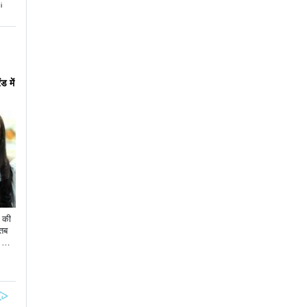
i
ड में
ी की
 तब
ो अप
स्टाइ
वी
ै. इ
जो न
 थे ब