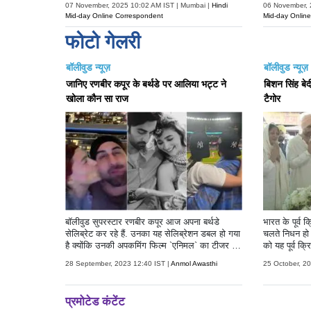
07 November, 2025 10:02 AM IST | Mumbai |
Hindi
06 November, 
शर्मा का भी दिल जीत लिया.
Mid-day Online Correspondent
Mid-day Onlin
फोटो गेलरी
बॉलीवुड न्यूज़
बॉलीवुड न्यूज़
जानिए रणबीर कपूर के बर्थडे पर आलिया भट्ट ने
बिशन सिंह बेदी
खोला कौन सा राज
टैगोर
बॉलीवुड सुपरस्टार रणबीर कपूर आज अपना बर्थडे
भारत के पूर्व 
सेलिब्रेट कर रहे हैं. उनका यह सेलिब्रेशन डबल हो गया
चलते निधन हो
है क्योंकि उनकी अपकमिंग फिल्म `एनिमल` का टीजर भी
को यह पूर्व क
आज रिलीज हो गया है। जिसे ऑडियंस से बेहद प्यार
को बता दें कि
28 September, 2023 12:40 IST |
Anmol Awasthi
25 October, 2
मिल रहा है. उनके बर्थडे को स्पेशल बनाने के लिए उनकी
राष्ट्रीय मैच 
पत्नी आलिया भट्ट ने भी दिल छू लेने वाला खूबसूरत
के थे। बेदी को
पोस्ट सोशल मीडिया पर शेयर किया है. आलिया ने अपने
रों में माना जा
इंस्ट हैंडल पर अपनी हबी को विश करते हुए कुछ अनदेखी
सामने आई हैं। 