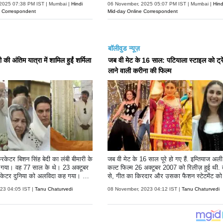
2025 07:38 PM IST | Mumbai |
Hindi
06 November, 2025 05:07 PM IST | Mumbai |
Hind
e Correspondent
Mid-day Online Correspondent
बॉलीवुड न्यूज़
 की अंतिम यात्रा में शामिल हुईं शर्मिला
जब वी मेट के 16 साल: पटियाला स्टाइल को ट्रें
लाने वाली करीना की फिल्म
क्रिकेटर बिशन सिंह बेदी का लंबी बीमारी के
जब वी मेट के 16 साल पूरे हो गए हैं. इम्तियाज अल
 गया। वह 77 साल के थे। 23 अक्टूबर
कल्ट फिल्म 26 अक्टूबर 2007 को रिलीज़ हुई थी.
्रिकेटर दुनिया को अलविदा कह गया। आप
से, गीत का किरदार और उसका फैशन स्टेटमेंट क
 बेदी ने भारत के लिए कुल 77 अंतर
नाने के लिए लोग काफी इन्फ्लूएंस रहते हैं. गीत की 
023 04:05 IST |
Tanu Chaturvedi
08 November, 2023 04:12 IST |
Tanu Chaturvedi
खेले थे। इस दौरान उन्होंने 273 विकेट झट
लिंग का तरीका फैंस को काफी पसंद आता है. `जब 
 भारतीय टेस्ट इतिहास के बेहतरीन स्पिन
मेट` अब तक की सबसे प्रतिष्ठित फिल्मों में से एक ह
ता है। उनकी अंतिम यात्रा की कुछ तस्वीरें
स गैलरी में, हम गीत के उन सभी लुक्स को देखेंगे 
इसमें उनके बेटे अंगद बेदी, बहू नेहा
केवल फिल्म में परिभाषित करने के लिए शानदार क्षण