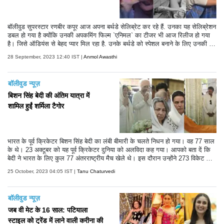
बॉलीवुड सुपरस्टार रणबीर कपूर आज अपना बर्थडे सेलिब्रेट कर रहे हैं. उनका यह सेलिब्रेशन
डबल हो गया है क्योंकि उनकी अपकमिंग फिल्म `एनिमल` का टीजर भी आज रिलीज हो गया
है। जिसे ऑडियंस से बेहद प्यार मिल रहा है. उनके बर्थडे को स्पेशल बनाने के लिए उनकी प
त्नी आलिया भट्ट ने भी दिल छू लेने वाला खूबसूरत पोस्ट सोशल मीडिया पर शेयर किया है. आ
28 September, 2023 12:40 IST |
Anmol Awasthi
लिया ने अपने इंस्ट हैंडल पर अपनी हबी को विश करते हुए कुछ अनदेखी तस्वीरें शेयर की है. इ
न तस्वीरों में उनके क्वालिटी टाइम से लेकर उनकी शादी तक की फोटोज शामिल है. पोस्ट शेय
र करते हुए आलिया ने कैप्शन में लिखा, `मेरे प्यार.. मेरे सबसे अच्छे दोस्त.. मेरी सबसे खुशी
बॉलीवुड न्यूज़
की जगह.. जैसे ही आप मेरे ठीक बगल में बैठकर अपने सीक्रेट अकाउंट से यह कैप्शन पढ़ रहे
हैं.. मैं बस इतना ही कहना चाहूंगी.. जन्मदिन मुबारक हो बेबी...आप इसे मैजिकल बना देते हैं.
बिशन सिंह बेदी की अंतिम यात्रा में
शामिल हुईं शर्मिला टैगोर
भारत के पूर्व क्रिकेटर बिशन सिंह बेदी का लंबी बीमारी के चलते निधन हो गया। वह 77 साल
के थे। 23 अक्टूबर को यह पूर्व क्रिकेटर दुनिया को अलविदा कह गया। आपको बता दें कि
बेदी ने भारत के लिए कुल 77 अंतरराष्ट्रीय मैच खेले थे। इस दौरान उन्होंने 273 विकेट झट
के थे। बेदी को भारतीय टेस्ट इतिहास के बेहतरीन स्पिनरों में माना जाता है। उनकी अंतिम
25 October, 2023 04:05 IST |
Tanu Chaturvedi
यात्रा की कुछ तस्वीरें सामने आई हैं। इसमें उनके बेटे अंगद बेदी, बहू नेहा धूपिया उन्हें श्रद्धांज
लि देते दिखाई दे रहे हैं। उनके साथ ही इस यात्रा में शर्मिला टैगोर भी शामिल हुईं।
बॉलीवुड न्यूज़
जब वी मेट के 16 साल: पटियाला
स्टाइल को ट्रेंड में लाने वाली करीना की