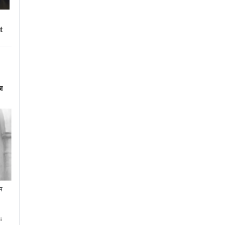
ा
गम
i