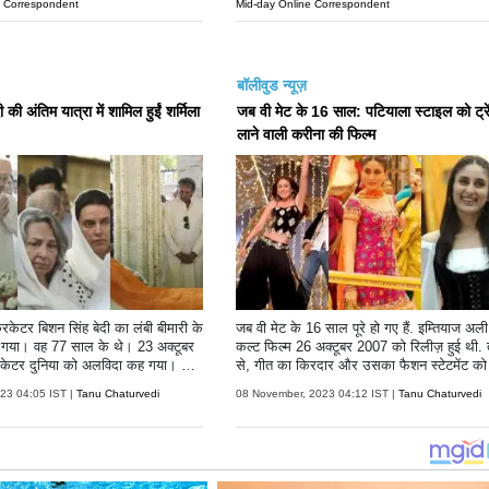
e Correspondent
Mid-day Online Correspondent
बॉलीवुड न्यूज़
 की अंतिम यात्रा में शामिल हुईं शर्मिला
जब वी मेट के 16 साल: पटियाला स्टाइल को ट्रें
लाने वाली करीना की फिल्म
क्रिकेटर बिशन सिंह बेदी का लंबी बीमारी के
जब वी मेट के 16 साल पूरे हो गए हैं. इम्तियाज अल
 गया। वह 77 साल के थे। 23 अक्टूबर
कल्ट फिल्म 26 अक्टूबर 2007 को रिलीज़ हुई थी.
्रिकेटर दुनिया को अलविदा कह गया। आप
से, गीत का किरदार और उसका फैशन स्टेटमेंट क
 बेदी ने भारत के लिए कुल 77 अंतर
नाने के लिए लोग काफी इन्फ्लूएंस रहते हैं. गीत की 
023 04:05 IST |
Tanu Chaturvedi
08 November, 2023 04:12 IST |
Tanu Chaturvedi
खेले थे। इस दौरान उन्होंने 273 विकेट झट
लिंग का तरीका फैंस को काफी पसंद आता है. `जब 
 भारतीय टेस्ट इतिहास के बेहतरीन स्पिन
मेट` अब तक की सबसे प्रतिष्ठित फिल्मों में से एक ह
ता है। उनकी अंतिम यात्रा की कुछ तस्वीरें
स गैलरी में, हम गीत के उन सभी लुक्स को देखेंगे 
इसमें उनके बेटे अंगद बेदी, बहू नेहा
केवल फिल्म में परिभाषित करने के लिए शानदार क्षण
्रद्धांजलि देते दिखाई दे रहे हैं। उनके साथ
ल्कि वास्तविक दुनिया में भी उनके प्रभाव थे.