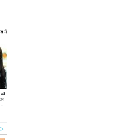
ड में
ी की
 तब
ो अप
स्टाइ
वी
ै. इ
जो न
 थे ब