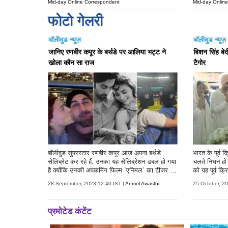
Mid-day Online Correspondent
Mid-day Onlin
फोटो गेलरी
बॉलीवुड न्यूज़
बॉलीवुड न्यूज़
जानिए रणबीर कपूर के बर्थडे पर आलिया भट्ट ने
बिशन सिंह बेदी
खोला कौन सा राज
टैगोर
बॉलीवुड सुपरस्टार रणबीर कपूर आज अपना बर्थडे
भारत के पूर्व 
सेलिब्रेट कर रहे हैं. उनका यह सेलिब्रेशन डबल हो गया
चलते निधन हो
है क्योंकि उनकी अपकमिंग फिल्म `एनिमल` का टीजर भी
को यह पूर्व क
आज रिलीज हो गया है। जिसे ऑडियंस से बेहद प्यार
को बता दें कि
28 September, 2023 12:40 IST |
Anmol Awasthi
25 October, 2
मिल रहा है. उनके बर्थडे को स्पेशल बनाने के लिए उनकी
राष्ट्रीय मैच 
पत्नी आलिया भट्ट ने भी दिल छू लेने वाला खूबसूरत
के थे। बेदी को
पोस्ट सोशल मीडिया पर शेयर किया है. आलिया ने अपने
रों में माना जा
इंस्ट हैंडल पर अपनी हबी को विश करते हुए कुछ अनदेखी
सामने आई हैं। 
तस्वीरें शेयर की है. इन तस्वीरों में उनके क्वालिटी टाइम
धूपिया उन्हें श