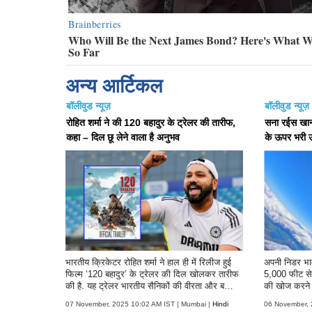
अन्य आर्टिकल
बॉलीवुड न्यूज़
बॉलीवुड न्यूज़
रोहित शर्मा ने की 120 बहादुर के ट्रेलर की तारीफ,
सना रईस खान ने
कहा – दिल छू लेने वाला है अनुभव
के ऊपर भरी 
भारतीय क्रिकेटर रोहित शर्मा ने हाल ही में रिलीज हुई
अपनी निडर भावन
फिल्म ‘120 बहादुर’ के ट्रेलर की दिल खोलकर तारीफ
5,000 फीट से 
की है. यह ट्रेलर भारतीय सैनिकों की वीरता और ब
की खोज करने क
लिदान को समर्पित है, जिसने दर्शकों के साथ-साथ रोहित
है.
07 November, 2025 10:02 AM IST | Mumbai |
Hindi
06 November, 
शर्मा का भी दिल जीत लिया.