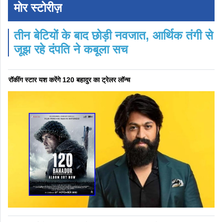
मोर स्टोरीज़
तीन बेटियों के बाद छोड़ी नवजात, आर्थिक तंगी से
जूझ रहे दंपति ने कबूला सच
रॉकींग स्टार यश करेंगे 120 बहादुर का ट्रेलर लॉन्च