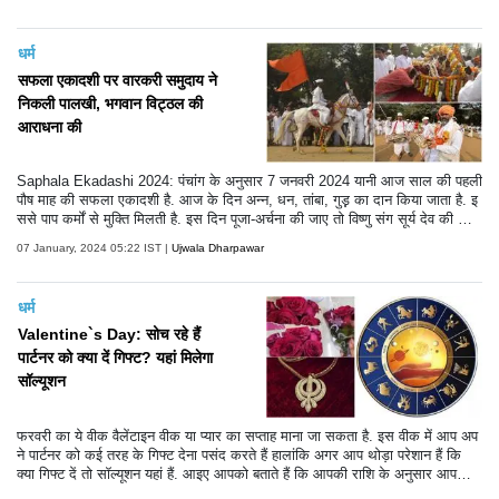
दीपोत्सव की तस्वीरों पर-
धर्म
सफला एकादशी पर वारकरी समुदाय ने
निकली पालखी, भगवान विट्ठल की
आराधना की
Saphala Ekadashi 2024: पंचांग के अनुसार 7 जनवरी 2024 यानी आज साल की पहली
पौष माह की सफला एकादशी है. आज के दिन अन्न, धन, तांबा, गुड़़ का दान किया जाता है. इ
ससे पाप कर्मों से मुक्ति मिलती है. इस दिन पूजा-अर्चना की जाए तो विष्णु संग सूर्य देव की कृपा
प्राप्त होगी.सफला एकादशी के खास मौके पर मुंबई में वारकरी समुदाय ने भगवान विट्ठल की
07 January, 2024 05:22 IST |
Ujwala Dharpawar
पालखी निकली. देखें तस्वीरें-
धर्म
Valentine`s Day: सोच रहे हैं
पार्टनर को क्या दें गिफ्ट? यहां मिलेगा
सॉल्यूशन
फरवरी का ये वीक वैलेंटाइन वीक या प्यार का सप्ताह माना जा सकता है. इस वीक में आप अप
ने पार्टनर को कई तरह के गिफ्ट देना पसंद करते हैं हालांकि अगर आप थोड़ा परेशान हैं कि
क्या गिफ्ट दें तो सॉल्यूशन यहां हैं. आइए आपको बताते हैं कि आपकी राशि के अनुसार आपको
अपने पार्टनर को क्या गिफ्ट देना चाहिए.