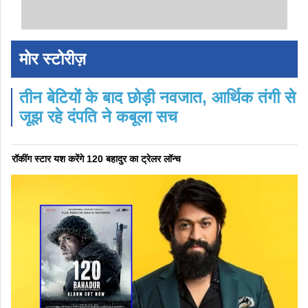
मोर स्टोरीज़
तीन बेटियों के बाद छोड़ी नवजात, आर्थिक तंगी से
जूझ रहे दंपति ने कबूला सच
रॉकींग स्टार यश करेंगे 120 बहादुर का ट्रेलर लॉन्च