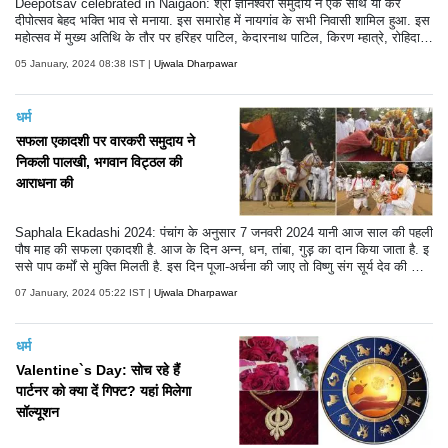
Deepotsav celebrated in Naigaon: श्री ज्ञानेश्वरी समुदाय ने एक साथ या कर
दीपोत्सव बेहद भक्ति भाव से मनाया. इस समारोह में नायगांव के सभी निवासी शामिल हुआ. इस
महोत्सव में मुख्य अतिथि के तौर पर हरिहर पाटिल, केदारनाथ पाटिल, किरण म्हात्रे, रोहिदास
पाटील, विजय पाटील, मनोहर पाटील और जनार्दन म्हात्रे उपस्थित दिखाई दिए. नजर डाले
05 January, 2024 08:38 IST |
Ujwala Dharpawar
दीपोत्सव की तस्वीरों पर-
धर्म
सफला एकादशी पर वारकरी समुदाय ने
निकली पालखी, भगवान विट्ठल की
आराधना की
Saphala Ekadashi 2024: पंचांग के अनुसार 7 जनवरी 2024 यानी आज साल की पहली
पौष माह की सफला एकादशी है. आज के दिन अन्न, धन, तांबा, गुड़़ का दान किया जाता है. इ
ससे पाप कर्मों से मुक्ति मिलती है. इस दिन पूजा-अर्चना की जाए तो विष्णु संग सूर्य देव की कृपा
प्राप्त होगी.सफला एकादशी के खास मौके पर मुंबई में वारकरी समुदाय ने भगवान विट्ठल की
07 January, 2024 05:22 IST |
Ujwala Dharpawar
पालखी निकली. देखें तस्वीरें-
धर्म
Valentine`s Day: सोच रहे हैं
पार्टनर को क्या दें गिफ्ट? यहां मिलेगा
सॉल्यूशन