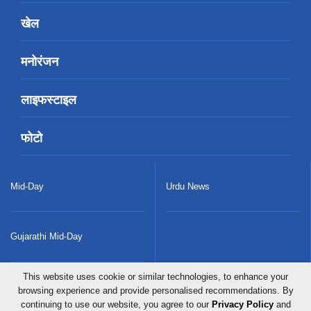
खेल
मनोरंजन
लाइफस्टाइल
फोटो
Mid-Day
Urdu News
Gujarathi Mid-Day
This website uses cookie or similar technologies, to enhance your
Radio City
browsing experience and provide personalised recommendations. By
continuing to use our website, you agree to our
Privacy Policy
and