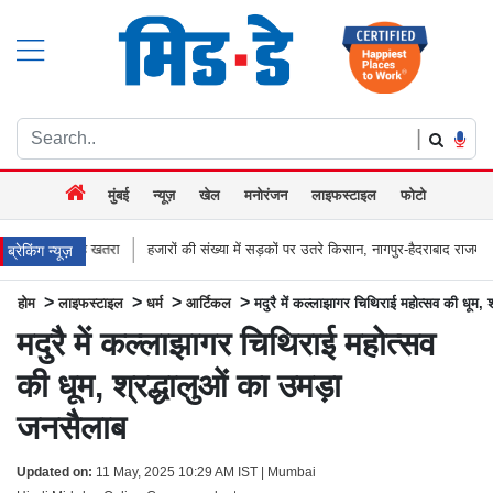
|
मुंबई
न्यूज़
खेल
मनोरंजन
लाइफस्टाइल
फोटो
हजारों की संख्या में सड़कों पर उतरे किसान, नागपुर-हैदराबाद राजमार्ग किया जाम, बच्चू कडू
ब्रेकिंग न्यूज़
>
>
>
>
होम
लाइफस्टाइल
धर्म
आर्टिकल
मदुरै में कल्लाझागर चिथिराई महोत्सव की धूम, 
मदुरै में कल्लाझागर चिथिराई महोत्सव
की धूम, श्रद्धालुओं का उमड़ा
जनसैलाब
Updated on:
11 May, 2025 10:29 AM IST | Mumbai