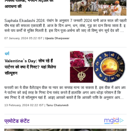
निकली पालखी, भगवान विट्ठल की
आराधना की
Saphala Ekadashi 2024: पंचांग के अनुसार 7 जनवरी 2024 यानी आज साल की पहली
पौष माह की सफला एकादशी है. आज के दिन अन्न, धन, तांबा, गुड़़ का दान किया जाता है. इ
ससे पाप कर्मों से मुक्ति मिलती है. इस दिन पूजा-अर्चना की जाए तो विष्णु संग सूर्य देव की कृपा
प्राप्त होगी.सफला एकादशी के खास मौके पर मुंबई में वारकरी समुदाय ने भगवान विट्ठल की
07 January, 2024 05:22 IST |
Ujwala Dharpawar
पालखी निकली. देखें तस्वीरें-
धर्म
Valentine`s Day: सोच रहे हैं
पार्टनर को क्या दें गिफ्ट? यहां मिलेगा
सॉल्यूशन
फरवरी का ये वीक वैलेंटाइन वीक या प्यार का सप्ताह माना जा सकता है. इस वीक में आप अप
ने पार्टनर को कई तरह के गिफ्ट देना पसंद करते हैं हालांकि अगर आप थोड़ा परेशान हैं कि
क्या गिफ्ट दें तो सॉल्यूशन यहां हैं. आइए आपको बताते हैं कि आपकी राशि के अनुसार आपको
अपने पार्टनर को क्या गिफ्ट देना चाहिए.
13 February, 2024 02:22 IST |
Tanu Chaturvedi