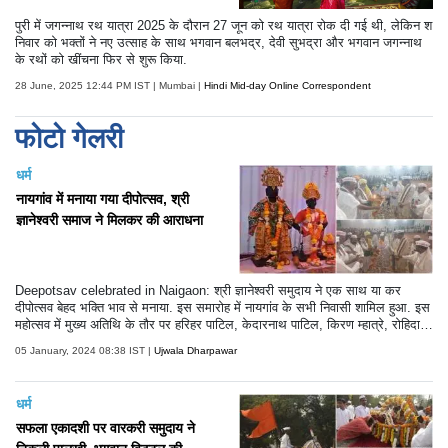
पुरी में जगन्नाथ रथ यात्रा 2025 के दौरान 27 जून को रथ यात्रा रोक दी गई थी, लेकिन श
निवार को भक्तों ने नए उत्साह के साथ भगवान बलभद्र, देवी सुभद्रा और भगवान जगन्नाथ
के रथों को खींचना फिर से शुरू किया.
28 June, 2025 12:44 PM IST | Mumbai |
Hindi Mid-day Online Correspondent
फोटो गेलरी
धर्म
नायगांव में मनाया गया दीपोत्सव, श्री
ज्ञानेश्वरी समाज ने मिलकर की आराधना
Deepotsav celebrated in Naigaon: श्री ज्ञानेश्वरी समुदाय ने एक साथ या कर
दीपोत्सव बेहद भक्ति भाव से मनाया. इस समारोह में नायगांव के सभी निवासी शामिल हुआ. इस
महोत्सव में मुख्य अतिथि के तौर पर हरिहर पाटिल, केदारनाथ पाटिल, किरण म्हात्रे, रोहिदास
पाटील, विजय पाटील, मनोहर पाटील और जनार्दन म्हात्रे उपस्थित दिखाई दिए. नजर डाले
05 January, 2024 08:38 IST |
Ujwala Dharpawar
दीपोत्सव की तस्वीरों पर-
धर्म
सफला एकादशी पर वारकरी समुदाय ने