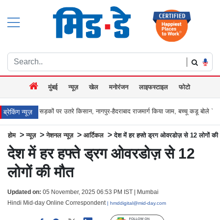
|
मुंबई
न्यूज़
खेल
मनोरंजन
लाइफस्टाइल
फोटो
ड़कों पर उतरे किसान, नागपुर-हैदराबाद राजमार्ग किया जाम, बच्चू कडू बोले `अब आर-पार की
मुंब
ब्रेकिंग न्यूज़
>
>
>
>
होम
न्यूज़
नेशनल न्यूज़
आर्टिकल
देश में हर हफ्ते ड्रग ओवरडोज़ से 12 लोगों की
देश में हर हफ्ते ड्रग ओवरडोज़ से 12
लोगों की मौत
Updated on:
05 November, 2025 06:53 PM IST | Mumbai
Hindi Mid-day Online Correspondent
| hmddigital@mid-day.com