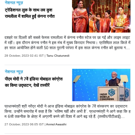
नेशनल न्यूज़
ट्रेडिशनल लुक के साथ लव कुश
रामलीला में शामिल हुईं कंगना रनौत
दशहरे पर दिल्ली की सबसे फेमस रामलीला में कंगना रनौत स्टेज पर छा गईं और लाइम लाइट
में रहीं। इस दौरान कंगना रनौत ने इस मंच में मुख्य किरदार निभाया। प्रतिष्ठित लाल किले में
हर साल आयोजित होने वाली 50 साल पुरानी परंपरा में इस साल कंगना रनौत को बुलाया ग
या। इस साल की रामलीला काफी खास रही है। कंगना रनौत ने इस साल रावण दहन भी
28 October, 2023 02:41 IST |
Tanu Chaturvedi
किया। हालांकि तमाम कोशिशों के बाद भी वह रावण दहन नहीं कर सकीं।
नेशनल न्यूज़
पीएम मोदी ने 7वें इंडिया मोबाइल कांग्रेस
का किया उद्घाटन, देखें तस्वीरें
प्रधानमंत्री श्री नरेंद्र मोदी ने आज इंडिया मोबाइल कांग्रेस के 7वें संस्करण का उद्घाटन
किया. उन्होंने समारोह में कहा है कि `भविष्य यहीं और अभी है`. प्रधानमंत्री ने आगे कहा कि ह
म 6जी तकनीक के क्षेत्र में अग्रणी बनने की दिशा में आगे बढ़ रहे हैं. (तस्वीर/पीटीआई)
(टेक्स्ट/एएनआई)
27 October, 2023 06:05 IST |
Anmol Awasthi