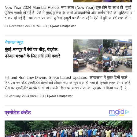
New Year 2024 Mumbai Police: नया साल (New Year) शुरू होने के साथ ही मुंबई
पुलिस सतर्क हो गई है. ऐसे में मुंबई पुलिस के सभी अधिकारियों और कर्मचारियों की छुट्टियां र
द्द कर दी गई हैं. नया साल पर सभी पुलिस ड्यूटी पर तैनात रहेंगे. ऐसे में पुलिस बंदोबस्त की
कुछ तस्वीरें सामने आई हैं. आप भी नजर डाले-
31 December, 2023 07:48 IST |
Ujwala Dharpawar
नेशनल न्यूज़
मुंबई-नागपुर में पंपों पर भीड़, पेट्रोल-
डीजल भरवाने के लिए लगी लंबी कतारें
Hit and Run Law Drivers Strike Latest Updates: लोकसभा में कुछ दिनों पहले
हिट एंड रन रोड एक्सीडेंट केसों को लेकर नया कानून पास हो गया है. इसके तहत अगर कोई
रोड पर एक्सीडेंट करके भागा तो उसके खिलाफ सख्त सजा का प्रावधान किया गया है. ऐसे
में अब नए कानून को लेकर जगह-जगह विरोध प्रदर्शन किया जा रहा है. ट्रक ड्राइवरों के
03 January, 2024 06:48 IST |
Ujwala Dharpawar
विरोध के कारण ईंधन की कमी लोगों को परेशान कर रही है. यहीं वजह है कि मुंबई-नागपुर जैसे
शहरों में पेट्रोल पंपों पर लंबी-लंबी लाइन नजर आ रही है. देखें तस्वीरें-