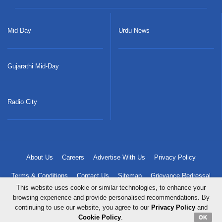
Mid-Day
Urdu News
Gujarathi Mid-Day
Radio City
About Us
Careers
Advertise With Us
Privacy Policy
Terms & Conditions
Contact Us
Sitemap
Grievance Redressal
This website uses cookie or similar technologies, to enhance your
browsing experience and provide personalised recommendations. By
continuing to use our website, you agree to our
Privacy Policy
and
Copyright © 2023 Mid-Day Infomedia Ltd. All Rights Reserved.
Cookie Policy
.
OK