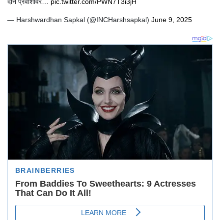
दोन प्रवाशांवर…
pic.twitter.com/PWN7T3i3jH
— Harshwardhan Sapkal (@INCHarshsapkal)
June 9, 2025