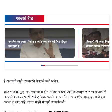
आल्सो रीड
कांग्रेस का हमला- `भाजपा का हिंदुत्व अब कॉर्पोरेट हिंदुत्व
किसानों की काली दिवाली 
बन चुका है`
भाकर’ खाकर करेंगी विर
हे अपघाती नाही, सरकारने घेतलेले बळी आहेत.
आज सकाळी मुंब्रा स्थानकाजवळ दोन लोकल गाड्या एकमेकांजवळून जाताना घासल्याने
लटकलेले आठ प्रवासी रेल्वे ट्रॅकवर पडले. या घटनेत 6 प्रवाशांचा मृ्त्यू झाल्याचे वृत्त
अत्यंत दु:खद आहे. त्यांना माझी भावपूर्ण श्रध्दांजली!