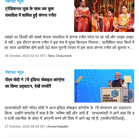
नेशनल न्यूज़
ट्रेडिशनल लुक के साथ लव कुश
रामलीला में शामिल हुईं कंगना रनौत
दशहरे पर दिल्ली की सबसे फेमस रामलीला में कंगना रनौत स्टेज पर छा गईं और लाइम लाइट
में रहीं। इस दौरान कंगना रनौत ने इस मंच में मुख्य किरदार निभाया। प्रतिष्ठित लाल किले में
हर साल आयोजित होने वाली 50 साल पुरानी परंपरा में इस साल कंगना रनौत को बुलाया ग
या। इस साल की रामलीला काफी खास रही है। कंगना रनौत ने इस साल रावण दहन भी
28 October, 2023 02:41 IST |
Tanu Chaturvedi
किया। हालांकि तमाम कोशिशों के बाद भी वह रावण दहन नहीं कर सकीं।
नेशनल न्यूज़
पीएम मोदी ने 7वें इंडिया मोबाइल कांग्रेस
का किया उद्घाटन, देखें तस्वीरें
प्रधानमंत्री श्री नरेंद्र मोदी ने आज इंडिया मोबाइल कांग्रेस के 7वें संस्करण का उद्घाटन
किया. उन्होंने समारोह में कहा है कि `भविष्य यहीं और अभी है`. प्रधानमंत्री ने आगे कहा कि ह
म 6जी तकनीक के क्षेत्र में अग्रणी बनने की दिशा में आगे बढ़ रहे हैं. (तस्वीर/पीटीआई)
(टेक्स्ट/एएनआई)
27 October, 2023 06:05 IST |
Anmol Awasthi