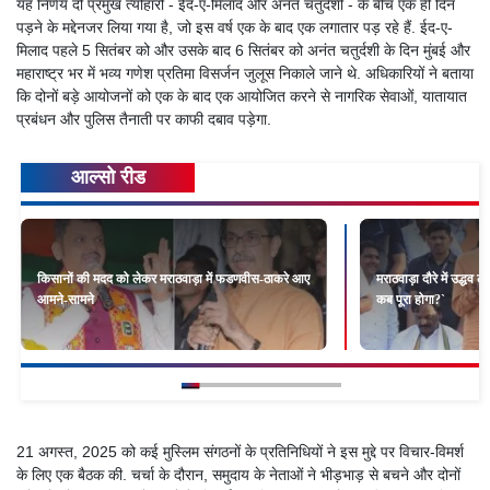
यह निर्णय दो प्रमुख त्योहारों - ईद-ए-मिलाद और अनंत चतुर्दशी - के बीच एक ही दिन
पड़ने के मद्देनजर लिया गया है, जो इस वर्ष एक के बाद एक लगातार पड़ रहे हैं. ईद-ए-
मिलाद पहले 5 सितंबर को और उसके बाद 6 सितंबर को अनंत चतुर्दशी के दिन मुंबई और
महाराष्ट्र भर में भव्य गणेश प्रतिमा विसर्जन जुलूस निकाले जाने थे. अधिकारियों ने बताया
कि दोनों बड़े आयोजनों को एक के बाद एक आयोजित करने से नागरिक सेवाओं, यातायात
प्रबंधन और पुलिस तैनाती पर काफी दबाव पड़ेगा.
आल्सो रीड
किसानों की मदद को लेकर मराठवाड़ा में फडणवीस-ठाकरे आए
मराठवाड़ा दौरे में उद्धव
आमने-सामने
कब पूरा होगा?`
21 अगस्त, 2025 को कई मुस्लिम संगठनों के प्रतिनिधियों ने इस मुद्दे पर विचार-विमर्श
के लिए एक बैठक की. चर्चा के दौरान, समुदाय के नेताओं ने भीड़भाड़ से बचने और दोनों