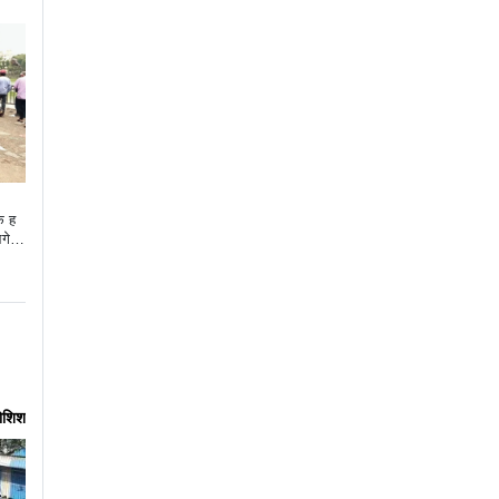
क ह
आगे न
कोशिश