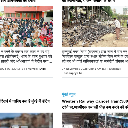
ं और अभिभावकों का हंगामा
की उदासीनता, योजना सवालों के घेरे में
़क न बनने के कारण एक साल से बंद पड़े
बृहन्मुंबई नगर निगम (बीएमसी) द्वारा शहर में चार नए
स्कूल (सीबीएसई) भवन के बाहर बुधवार को
नियंत्रित कबूतर दाना स्थल घोषित किए जाने के ए
ात्रों और अभिभावकों ने विरोध प्रदर्शन
फ़्ते बाद भी कोई याचिकाकर्ता या स्वयंसेवी संगठन 
हीं आया.
2025 09:43 AM IST | Mumbai |
Aditi
07 November, 2025 08:41 AM IST | Mumbai |
Eeshanpriya MS
मुंबई न्यूज़
सर्च में जानिए क्या है मुंबई में डेटिंग
Western Railway Cancel Train:300
ट्रेने रद्द,आरपीएफ कर रही भीड़ कम करने की 