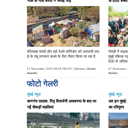
नाक के नीचे बस्ती ने जमाई जड़ें
के 600 बच्चो
परित्यक्त पांचवें और छठे रेलवे कॉरिडोर को अस्थायी कप
गोवंडी में सड
ड़े के तंबू लगाकर कब्जे के लिए तैयार किया जा रहा है.
मुंबई पब्लिक 
600 से अधिक छ
किया.
27 November, 2025 08:05 PM IST | Mumbai |
Anmol
07 November, 
Awasthi
Alurkar
फोटो गेलरी
मुंबई न्यूज़
मुंबई न्यूज़
बाणगंगा तालाब: पितृ विसर्जनी अमावस्या के बाद मर
लव इन मुंबई: रि
गईं सैकड़ों मछलियां
का परिदृश्य