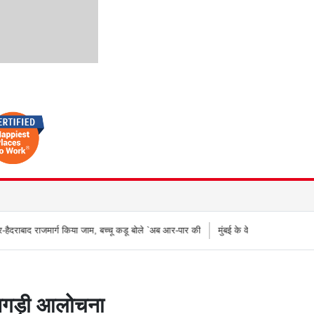
या जाम, बच्चू कडू बोले `अब आर-पार की
मुंबई के वेस्टर्न एक्सप्रेस हाईवे पर वनराई पुलिस की कार
 तगड़ी आलोचना