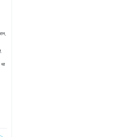
ौरान,
ै.
ए था