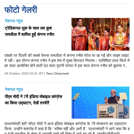
फोटो गेलरी
नेशनल न्यूज़
ट्रेडिशनल लुक के साथ लव कुश
रामलीला में शामिल हुईं कंगना रनौत
दशहरे पर दिल्ली की सबसे फेमस रामलीला में कंगना रनौत स्टेज पर छा गईं और लाइम लाइट
में रहीं। इस दौरान कंगना रनौत ने इस मंच में मुख्य किरदार निभाया। प्रतिष्ठित लाल किले में
हर साल आयोजित होने वाली 50 साल पुरानी परंपरा में इस साल कंगना रनौत को बुलाया ग
या। इस साल की रामलीला काफी खास रही है। कंगना रनौत ने इस साल रावण दहन भी
28 October, 2023 02:41 IST |
Tanu Chaturvedi
किया। हालांकि तमाम कोशिशों के बाद भी वह रावण दहन नहीं कर सकीं।
नेशनल न्यूज़
पीएम मोदी ने 7वें इंडिया मोबाइल कांग्रेस
का किया उद्घाटन, देखें तस्वीरें
प्रधानमंत्री श्री नरेंद्र मोदी ने आज इंडिया मोबाइल कांग्रेस के 7वें संस्करण का उद्घाटन
किया. उन्होंने समारोह में कहा है कि `भविष्य यहीं और अभी है`. प्रधानमंत्री ने आगे कहा कि ह
म 6जी तकनीक के क्षेत्र में अग्रणी बनने की दिशा में आगे बढ़ रहे हैं. (तस्वीर/पीटीआई)