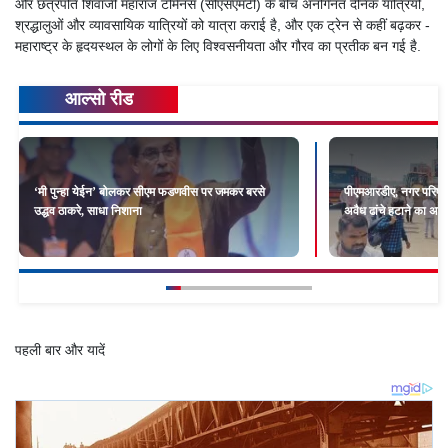
और छत्रपति शिवाजी महाराज टर्मिनस (सीएसएमटी) के बीच अनगिनत दैनिक यात्रियों,
श्रद्धालुओं और व्यावसायिक यात्रियों को यात्रा कराई है, और एक ट्रेन से कहीं बढ़कर -
महाराष्ट्र के हृदयस्थल के लोगों के लिए विश्वसनीयता और गौरव का प्रतीक बन गई है.
आल्सो रीड
‘मी पुन्हा येईन’ बोलकर सीएम फडणवीस पर जमकर बरसे
पीएमआरडीए, नगर परिष
उद्धव ठाकरे, साधा निशाना
अवैध ढांचे हटाने का अभ
पहली बार और यादें