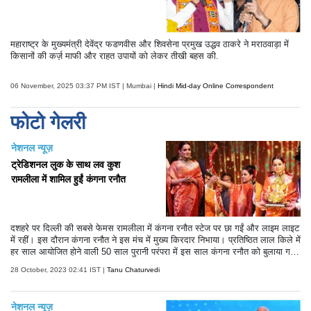
महाराष्ट्र के मुख्यमंत्री देवेंद्र फडणवीस और शिवसेना प्रमुख उद्धव ठाकरे ने मराठवाड़ा में
किसानों की कर्ज़ माफी और राहत उपायों को लेकर तीखी बहस की.
06 November, 2025 03:37 PM IST | Mumbai |
Hindi Mid-day Online Correspondent
फोटो गेलरी
नेशनल न्यूज़
ट्रेडिशनल लुक के साथ लव कुश
रामलीला में शामिल हुईं कंगना रनौत
दशहरे पर दिल्ली की सबसे फेमस रामलीला में कंगना रनौत स्टेज पर छा गईं और लाइम लाइट
में रहीं। इस दौरान कंगना रनौत ने इस मंच में मुख्य किरदार निभाया। प्रतिष्ठित लाल किले में
हर साल आयोजित होने वाली 50 साल पुरानी परंपरा में इस साल कंगना रनौत को बुलाया ग
या। इस साल की रामलीला काफी खास रही है। कंगना रनौत ने इस साल रावण दहन भी
28 October, 2023 02:41 IST |
Tanu Chaturvedi
किया। हालांकि तमाम कोशिशों के बाद भी वह रावण दहन नहीं कर सकीं।
नेशनल न्यूज़