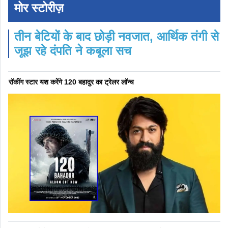
मोर स्टोरीज़
तीन बेटियों के बाद छोड़ी नवजात, आर्थिक तंगी से
जूझ रहे दंपति ने कबूला सच
रॉकींग स्टार यश करेंगे 120 बहादुर का ट्रेलर लॉन्च