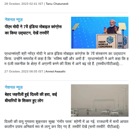
या। इस साल की रामलीला काफी खास रही है। कंगना रनौत ने इस साल रावण दहन भी
28 October, 2023 02:41 IST |
Tanu Chaturvedi
किया। हालांकि तमाम कोशिशों के बाद भी वह रावण दहन नहीं कर सकीं।
नेशनल न्यूज़
पीएम मोदी ने 7वें इंडिया मोबाइल कांग्रेस
का किया उद्घाटन, देखें तस्वीरें
प्रधानमंत्री श्री नरेंद्र मोदी ने आज इंडिया मोबाइल कांग्रेस के 7वें संस्करण का उद्घाटन
किया. उन्होंने समारोह में कहा है कि `भविष्य यहीं और अभी है`. प्रधानमंत्री ने आगे कहा कि ह
म 6जी तकनीक के क्षेत्र में अग्रणी बनने की दिशा में आगे बढ़ रहे हैं. (तस्वीर/पीटीआई)
(टेक्स्ट/एएनआई)
27 October, 2023 06:05 IST |
Anmol Awasthi
नेशनल न्यूज़
बेहद जहरीली हुई दिल्ली की हवा, कई
बीमारियों के शिकार हुए लोग
दिल्ली की वायु गुणवत्ता शुक्रवार सुबह `गंभीर प्लस` श्रेणी में आ गई. राजधानी में सभी आपात
कालीन उपाय अनिवार्य रूप से लागू कर दिए गए हैं. तस्वीरें देखें (सभी तस्वीरें: पीटीआई)