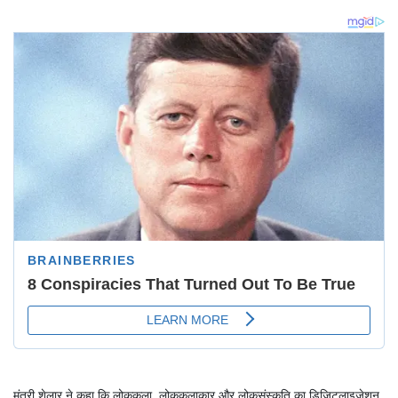
मंत्री शेलार ने कहा कि लोककला, लोककलाकार और लोकसंस्कृति का डिजिटलाइजेशन