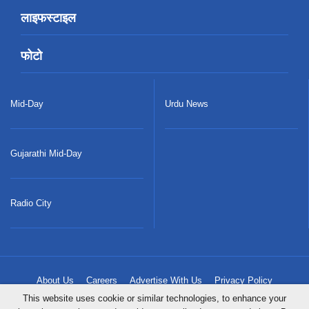
लाइफस्टाइल
फोटो
Mid-Day
Urdu News
Gujarathi Mid-Day
Radio City
About Us
Careers
Advertise With Us
Privacy Policy
This website uses cookie or similar technologies, to enhance your
Terms & Conditions
Contact Us
Sitemap
Grievance Redressal