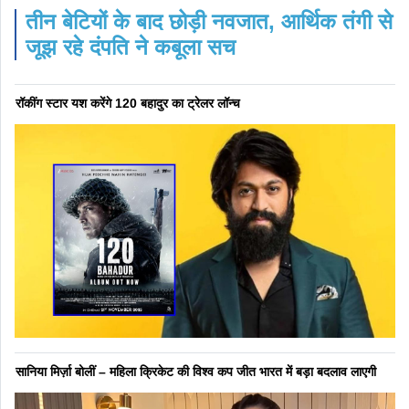
तीन बेटियों के बाद छोड़ी नवजात, आर्थिक तंगी से
जूझ रहे दंपति ने कबूला सच
रॉकींग स्टार यश करेंगे 120 बहादुर का ट्रेलर लॉन्च
सानिया मिर्ज़ा बोलीं – महिला क्रिकेट की विश्व कप जीत भारत में बड़ा बदलाव लाएगी