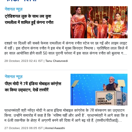
नेशनल न्यूज़
ट्रेडिशनल लुक के साथ लव कुश
रामलीला में शामिल हुईं कंगना रनौत
दशहरे पर दिल्ली की सबसे फेमस रामलीला में कंगना रनौत स्टेज पर छा गईं और लाइम लाइट
में रहीं। इस दौरान कंगना रनौत ने इस मंच में मुख्य किरदार निभाया। प्रतिष्ठित लाल किले में
हर साल आयोजित होने वाली 50 साल पुरानी परंपरा में इस साल कंगना रनौत को बुलाया ग
या। इस साल की रामलीला काफी खास रही है। कंगना रनौत ने इस साल रावण दहन भी
28 October, 2023 02:41 IST |
Tanu Chaturvedi
किया। हालांकि तमाम कोशिशों के बाद भी वह रावण दहन नहीं कर सकीं।
नेशनल न्यूज़
पीएम मोदी ने 7वें इंडिया मोबाइल कांग्रेस
का किया उद्घाटन, देखें तस्वीरें
प्रधानमंत्री श्री नरेंद्र मोदी ने आज इंडिया मोबाइल कांग्रेस के 7वें संस्करण का उद्घाटन
किया. उन्होंने समारोह में कहा है कि `भविष्य यहीं और अभी है`. प्रधानमंत्री ने आगे कहा कि ह
म 6जी तकनीक के क्षेत्र में अग्रणी बनने की दिशा में आगे बढ़ रहे हैं. (तस्वीर/पीटीआई)
(टेक्स्ट/एएनआई)
27 October, 2023 06:05 IST |
Anmol Awasthi