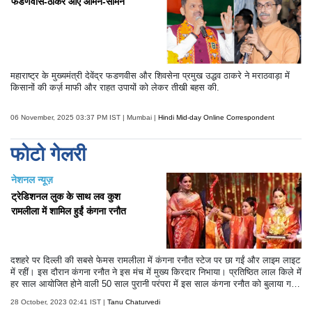
फडणवीस-ठाकरे आए आमने-सामने
महाराष्ट्र के मुख्यमंत्री देवेंद्र फडणवीस और शिवसेना प्रमुख उद्धव ठाकरे ने मराठवाड़ा में
किसानों की कर्ज़ माफी और राहत उपायों को लेकर तीखी बहस की.
06 November, 2025 03:37 PM IST | Mumbai |
Hindi Mid-day Online Correspondent
फोटो गेलरी
नेशनल न्यूज़
ट्रेडिशनल लुक के साथ लव कुश
रामलीला में शामिल हुईं कंगना रनौत
दशहरे पर दिल्ली की सबसे फेमस रामलीला में कंगना रनौत स्टेज पर छा गईं और लाइम लाइट
में रहीं। इस दौरान कंगना रनौत ने इस मंच में मुख्य किरदार निभाया। प्रतिष्ठित लाल किले में
हर साल आयोजित होने वाली 50 साल पुरानी परंपरा में इस साल कंगना रनौत को बुलाया ग
या। इस साल की रामलीला काफी खास रही है। कंगना रनौत ने इस साल रावण दहन भी
28 October, 2023 02:41 IST |
Tanu Chaturvedi
किया। हालांकि तमाम कोशिशों के बाद भी वह रावण दहन नहीं कर सकीं।