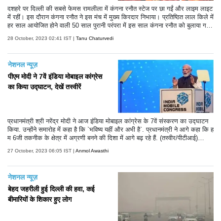
दशहरे पर दिल्ली की सबसे फेमस रामलीला में कंगना रनौत स्टेज पर छा गईं और लाइम लाइट
में रहीं। इस दौरान कंगना रनौत ने इस मंच में मुख्य किरदार निभाया। प्रतिष्ठित लाल किले में
हर साल आयोजित होने वाली 50 साल पुरानी परंपरा में इस साल कंगना रनौत को बुलाया ग
या। इस साल की रामलीला काफी खास रही है। कंगना रनौत ने इस साल रावण दहन भी
28 October, 2023 02:41 IST |
Tanu Chaturvedi
किया। हालांकि तमाम कोशिशों के बाद भी वह रावण दहन नहीं कर सकीं।
नेशनल न्यूज़
पीएम मोदी ने 7वें इंडिया मोबाइल कांग्रेस
का किया उद्घाटन, देखें तस्वीरें
प्रधानमंत्री श्री नरेंद्र मोदी ने आज इंडिया मोबाइल कांग्रेस के 7वें संस्करण का उद्घाटन
किया. उन्होंने समारोह में कहा है कि `भविष्य यहीं और अभी है`. प्रधानमंत्री ने आगे कहा कि ह
म 6जी तकनीक के क्षेत्र में अग्रणी बनने की दिशा में आगे बढ़ रहे हैं. (तस्वीर/पीटीआई)
(टेक्स्ट/एएनआई)
27 October, 2023 06:05 IST |
Anmol Awasthi
नेशनल न्यूज़
बेहद जहरीली हुई दिल्ली की हवा, कई
बीमारियों के शिकार हुए लोग