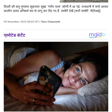
दिल्ली की वायु गुणवत्ता शुक्रवार सुबह `गंभीर प्लस` श्रेणी में आ गई. राजधानी में सभी आपात
कालीन उपाय अनिवार्य रूप से लागू कर दिए गए हैं. तस्वीरें देखें (सभी तस्वीरें: पीटीआई)
03 November, 2023 08:04 IST |
Tanu Chaturvedi