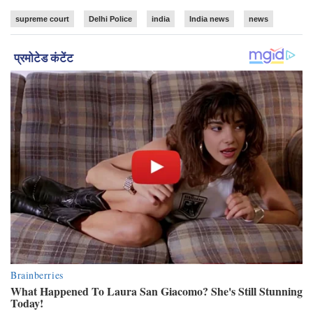
supreme court
Delhi Police
india
India news
news