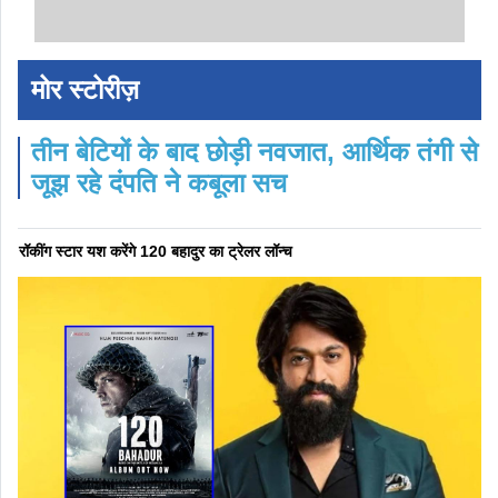
मोर स्टोरीज़
तीन बेटियों के बाद छोड़ी नवजात, आर्थिक तंगी से
जूझ रहे दंपति ने कबूला सच
रॉकींग स्टार यश करेंगे 120 बहादुर का ट्रेलर लॉन्च