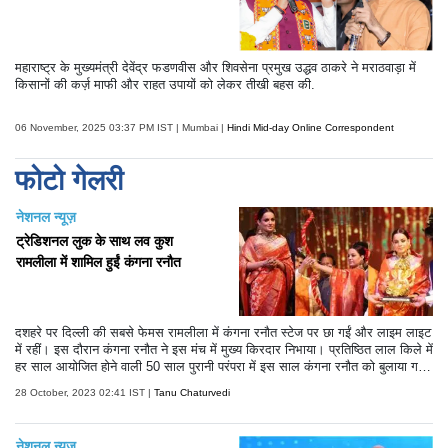
महाराष्ट्र के मुख्यमंत्री देवेंद्र फडणवीस और शिवसेना प्रमुख उद्धव ठाकरे ने मराठवाड़ा में
किसानों की कर्ज़ माफी और राहत उपायों को लेकर तीखी बहस की.
06 November, 2025 03:37 PM IST | Mumbai |
Hindi Mid-day Online Correspondent
फोटो गेलरी
नेशनल न्यूज़
ट्रेडिशनल लुक के साथ लव कुश
रामलीला में शामिल हुईं कंगना रनौत
दशहरे पर दिल्ली की सबसे फेमस रामलीला में कंगना रनौत स्टेज पर छा गईं और लाइम लाइट
में रहीं। इस दौरान कंगना रनौत ने इस मंच में मुख्य किरदार निभाया। प्रतिष्ठित लाल किले में
हर साल आयोजित होने वाली 50 साल पुरानी परंपरा में इस साल कंगना रनौत को बुलाया ग
या। इस साल की रामलीला काफी खास रही है। कंगना रनौत ने इस साल रावण दहन भी
28 October, 2023 02:41 IST |
Tanu Chaturvedi
किया। हालांकि तमाम कोशिशों के बाद भी वह रावण दहन नहीं कर सकीं।
नेशनल न्यूज़