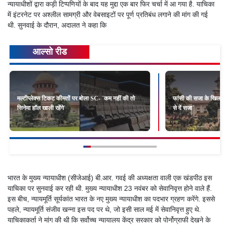
न्यायाधीशों द्वारा कड़ी टिप्पणियों के बाद यह मुद्दा एक बार फिर चर्चा में आ गया है. याचिका
में इंटरनेट पर अश्लील सामग्री और वेबसाइटों पर पूर्ण प्रतिबंध लगाने की मांग की गई
थी. सुनवाई के दौरान, अदालत ने कहा कि
आल्सो रीड
मल्टीप्लेक्स टिकट कीमतों पर बोला SC- `कम नहीं की तो
फांसी की सजा के खिलाफ 
सिनेमा हॉल खाली रहेंगे`
से दें सजा`
भारत के मुख्य न्यायाधीश (सीजेआई) बी.आर. गवई की अध्यक्षता वाली एक खंडपीठ इस
याचिका पर सुनवाई कर रही थी. मुख्य न्यायाधीश 23 नवंबर को सेवानिवृत्त होने वाले हैं.
इस बीच, न्यायमूर्ति सूर्यकांत भारत के नए मुख्य न्यायाधीश का पदभार ग्रहण करेंगे. इससे
पहले, न्यायमूर्ति संजीव खन्ना इस पद पर थे, जो इसी साल मई में सेवानिवृत्त हुए थे.
याचिकाकर्ता ने मांग की थी कि सर्वोच्च न्यायालय केंद्र सरकार को पोर्नोग्राफी देखने के