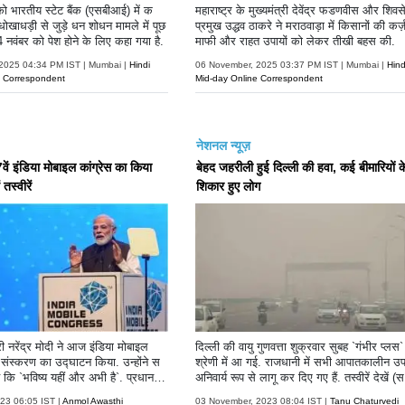
ो भारतीय स्टेट बैंक (एसबीआई) में क
महाराष्ट्र के मुख्यमंत्री देवेंद्र फडणवीस और शिवस
ोखाधड़ी से जुड़े धन शोधन मामले में पूछ
प्रमुख उद्धव ठाकरे ने मराठवाड़ा में किसानों की कर्ज
 नवंबर को पेश होने के लिए कहा गया है.
माफी और राहत उपायों को लेकर तीखी बहस की.
2025 04:34 PM IST | Mumbai |
Hindi
06 November, 2025 03:37 PM IST | Mumbai |
Hind
e Correspondent
Mid-day Online Correspondent
नेशनल न्यूज़
7वें इंडिया मोबाइल कांग्रेस का किया
बेहद जहरीली हुई दिल्ली की हवा, कई बीमारियों क
तस्वीरें
शिकार हुए लोग
्री नरेंद्र मोदी ने आज इंडिया मोबाइल
दिल्ली की वायु गुणवत्ता शुक्रवार सुबह `गंभीर प्लस`
ें संस्करण का उद्घाटन किया. उन्होंने स
श्रेणी में आ गई. राजधानी में सभी आपातकालीन उ
है कि `भविष्य यहीं और अभी है`. प्रधान
अनिवार्य रूप से लागू कर दिए गए हैं. तस्वीरें देखें (
कहा कि हम 6जी तकनीक के क्षेत्र में अग्र
स्वीरें: पीटीआई)
23 06:05 IST |
Anmol Awasthi
03 November, 2023 08:04 IST |
Tanu Chaturvedi