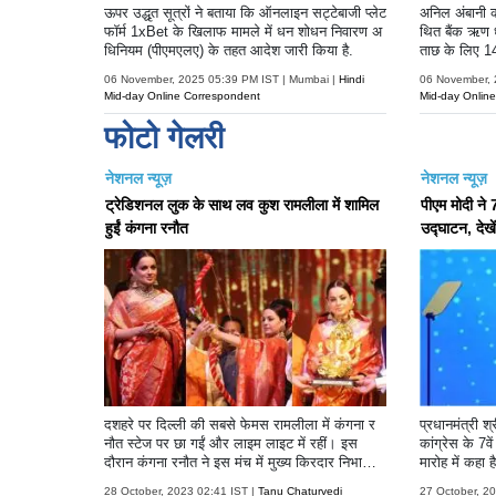
ऊपर उद्धृत सूत्रों ने बताया कि ऑनलाइन सट्टेबाजी प्लेट
अनिल अंबानी क
फॉर्म 1xBet के खिलाफ मामले में धन शोधन निवारण अ
थित बैंक ऋण ध
धिनियम (पीएमएलए) के तहत आदेश जारी किया है.
ताछ के लिए 14
06 November, 2025 05:39 PM IST | Mumbai |
Hindi
06 November, 
Mid-day Online Correspondent
Mid-day Onlin
फोटो गेलरी
नेशनल न्यूज़
नेशनल न्यूज़
ट्रेडिशनल लुक के साथ लव कुश रामलीला में शामिल
पीएम मोदी ने 
हुईं कंगना रनौत
उद्घाटन, देखें 
दशहरे पर दिल्ली की सबसे फेमस रामलीला में कंगना र
प्रधानमंत्री श
नौत स्टेज पर छा गईं और लाइम लाइट में रहीं। इस
कांग्रेस के 7व
दौरान कंगना रनौत ने इस मंच में मुख्य किरदार निभाया।
मारोह में कहा 
प्रतिष्ठित लाल किले में हर साल आयोजित होने वाली 50
मंत्री ने आगे 
28 October, 2023 02:41 IST |
Tanu Chaturvedi
27 October, 20