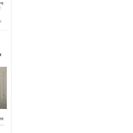
ेना
़
i
े
पाय
सभी त