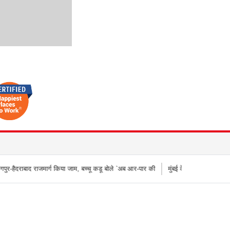
ग किया जाम, बच्चू कडू बोले `अब आर-पार की
मुंबई के वेस्टर्न एक्सप्रेस हाईवे पर वनराई पुलिस क