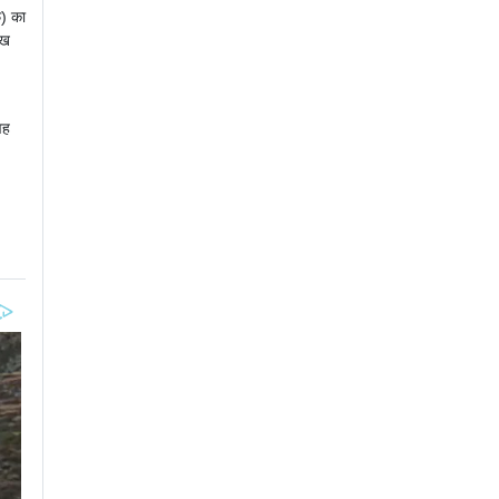
फ) का
ुख
वह