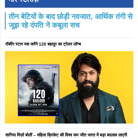
तीन बेटियों के बाद छोड़ी नवजात, आर्थिक तंगी से
जूझ रहे दंपति ने कबूला सच
रॉकींग स्टार यश करेंगे 120 बहादुर का ट्रेलर लॉन्च
सानिया मिर्ज़ा बोलीं – महिला क्रिकेट की विश्व कप जीत भारत में बड़ा बदलाव लाएगी