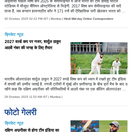
आईसीसी महिला विश्व कप 2025 के सेमीफाइनल में आज भारत की टीम डीवाई पाटिल
स्टेडियम में मौजूदा चैंपियन ऑस्ट्रेलिया से भिड़ेगी. 2017 विश्व कप सेमीफाइनल की यादें
ताजा हैं, जब कप्तान हरमनप्रीत कौर ने 171 रनों की ऐतिहासिक पारी खेलकर भारत को जीत
दिलाई थी.
30 October, 2025 02:22 PM IST | Mumbai |
Hindi Mid-day Online Correspondent
क्रिकेट न्यूज़
2027 वर्ल्ड कप पर नजर, शार्दुल ठाकुर
आठवें नंबर की जगह के लिए तैयार
भारतीय ऑलराउंडर शार्दुल ठाकुर ने 2027 वनडे विश्व कप को ध्यान में रखते हुए टीम इंडिया
में वापसी की उम्मीद जताई है. रणजी ट्रॉफी में मुंबई और छत्तीसगढ़ के बीच ड्रॉ मैच के बाद उ
न्होंने कहा कि दक्षिण अफ्रीका की परिस्थितियों में आठवें नंबर पर एक बॉलिंग ऑलराउंडर की
भूमिका अहम होगी और उनकी नज़र उस जगह पर है.
29 October, 2025 11:52 AM IST | Mumbai |
फोटो गेलरी
क्रिकेट न्यूज़
दक्षिण अफ्रीका से होगा टीम इंडिया का