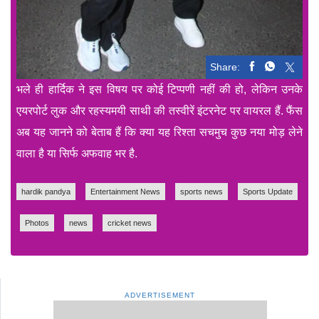
Share:
भले ही हार्दिक ने इस विषय पर कोई टिप्पणी नहीं की हो, लेकिन उनके
एयरपोर्ट लुक और रहस्यमयी साथी की तस्वीरें इंटरनेट पर वायरल हैं. फैंस
अब यह जानने को बेताब हैं कि क्या यह रिश्ता सचमुच कुछ नया मोड़ लेने
वाला है या सिर्फ अफवाह भर है.
hardik pandya
Entertainment News
sports news
Sports Update
Photos
news
cricket news
ADVERTISEMENT