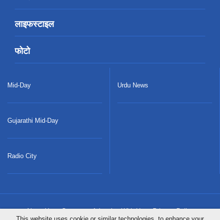
लाइफस्टाइल
फोटो
Mid-Day
Urdu News
Gujarathi Mid-Day
Radio City
About Us
Careers
Advertise With Us
Privacy Policy
This website uses cookie or similar technologies, to enhance your