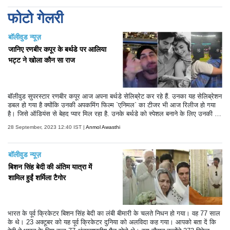
फोटो गेलरी
बॉलीवुड न्यूज़
जानिए रणबीर कपूर के बर्थडे पर आलिया
भट्ट ने खोला कौन सा राज
बॉलीवुड सुपरस्टार रणबीर कपूर आज अपना बर्थडे सेलिब्रेट कर रहे हैं. उनका यह सेलिब्रेशन
डबल हो गया है क्योंकि उनकी अपकमिंग फिल्म `एनिमल` का टीजर भी आज रिलीज हो गया
है। जिसे ऑडियंस से बेहद प्यार मिल रहा है. उनके बर्थडे को स्पेशल बनाने के लिए उनकी प
त्नी आलिया भट्ट ने भी दिल छू लेने वाला खूबसूरत पोस्ट सोशल मीडिया पर शेयर किया है. आ
28 September, 2023 12:40 IST |
Anmol Awasthi
लिया ने अपने इंस्ट हैंडल पर अपनी हबी को विश करते हुए कुछ अनदेखी तस्वीरें शेयर की है. इ
न तस्वीरों में उनके क्वालिटी टाइम से लेकर उनकी शादी तक की फोटोज शामिल है. पोस्ट शेय
र करते हुए आलिया ने कैप्शन में लिखा, `मेरे प्यार.. मेरे सबसे अच्छे दोस्त.. मेरी सबसे खुशी
बॉलीवुड न्यूज़
की जगह.. जैसे ही आप मेरे ठीक बगल में बैठकर अपने सीक्रेट अकाउंट से यह कैप्शन पढ़ रहे
हैं.. मैं बस इतना ही कहना चाहूंगी.. जन्मदिन मुबारक हो बेबी...आप इसे मैजिकल बना देते हैं.
बिशन सिंह बेदी की अंतिम यात्रा में
शामिल हुईं शर्मिला टैगोर
भारत के पूर्व क्रिकेटर बिशन सिंह बेदी का लंबी बीमारी के चलते निधन हो गया। वह 77 साल
के थे। 23 अक्टूबर को यह पूर्व क्रिकेटर दुनिया को अलविदा कह गया। आपको बता दें कि