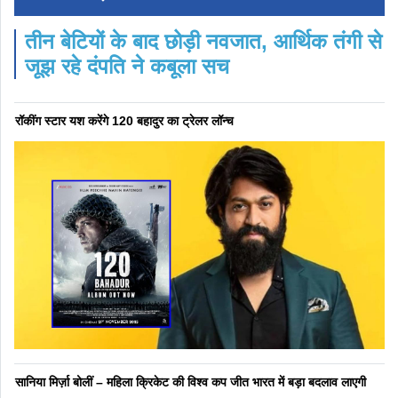
तीन बेटियों के बाद छोड़ी नवजात, आर्थिक तंगी से
जूझ रहे दंपति ने कबूला सच
रॉकींग स्टार यश करेंगे 120 बहादुर का ट्रेलर लॉन्च
सानिया मिर्ज़ा बोलीं – महिला क्रिकेट की विश्व कप जीत भारत में बड़ा बदलाव लाएगी