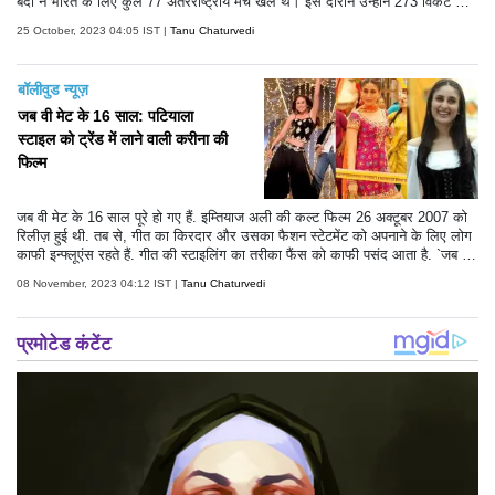
बेदी ने भारत के लिए कुल 77 अंतरराष्ट्रीय मैच खेले थे। इस दौरान उन्होंने 273 विकेट झट
के थे। बेदी को भारतीय टेस्ट इतिहास के बेहतरीन स्पिनरों में माना जाता है। उनकी अंतिम
25 October, 2023 04:05 IST |
Tanu Chaturvedi
यात्रा की कुछ तस्वीरें सामने आई हैं। इसमें उनके बेटे अंगद बेदी, बहू नेहा धूपिया उन्हें श्रद्धांज
लि देते दिखाई दे रहे हैं। उनके साथ ही इस यात्रा में शर्मिला टैगोर भी शामिल हुईं।
बॉलीवुड न्यूज़
जब वी मेट के 16 साल: पटियाला
स्टाइल को ट्रेंड में लाने वाली करीना की
फिल्म
जब वी मेट के 16 साल पूरे हो गए हैं. इम्तियाज अली की कल्ट फिल्म 26 अक्टूबर 2007 को
रिलीज़ हुई थी. तब से, गीत का किरदार और उसका फैशन स्टेटमेंट को अपनाने के लिए लोग
काफी इन्फ्लूएंस रहते हैं. गीत की स्टाइलिंग का तरीका फैंस को काफी पसंद आता है. `जब वी
मेट` अब तक की सबसे प्रतिष्ठित फिल्मों में से एक है. इस गैलरी में, हम गीत के उन सभी
08 November, 2023 04:12 IST |
Tanu Chaturvedi
लुक्स को देखेंगे जो न केवल फिल्म में परिभाषित करने के लिए शानदार क्षण थे बल्कि वास्तविक
दुनिया में भी उनके प्रभाव थे.