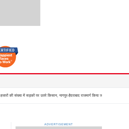
पर उतरे किसान, नागपुर-हैदराबाद राजमार्ग किया जाम, बच्चू कडू बोले `अब आर-पार की
मुंबई के व
ADVERTISEMENT