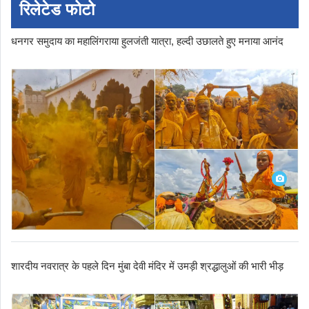
रिलेटेड फोटो
धनगर समुदाय का महालिंगराया हुलजंती यात्रा, हल्दी उछालते हुए मनाया आनंद
शारदीय नवरात्र के पहले दिन मुंबा देवी मंदिर में उमड़ी श्रद्धालुओं की भारी भीड़