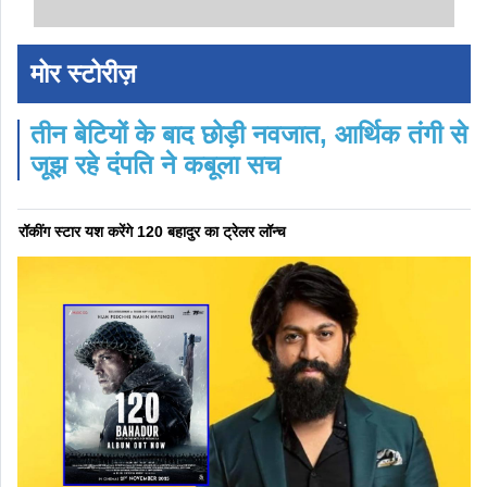
मोर स्टोरीज़
तीन बेटियों के बाद छोड़ी नवजात, आर्थिक तंगी से
जूझ रहे दंपति ने कबूला सच
रॉकींग स्टार यश करेंगे 120 बहादुर का ट्रेलर लॉन्च