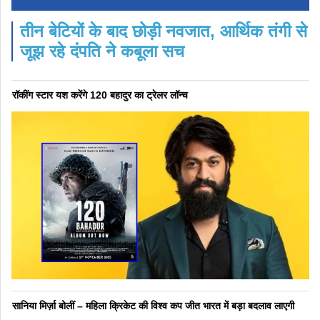
तीन बेटियों के बाद छोड़ी नवजात, आर्थिक तंगी से
जूझ रहे दंपति ने कबूला सच
रॉकींग स्टार यश करेंगे 120 बहादुर का ट्रेलर लॉन्च
सानिया मिर्ज़ा बोलीं – महिला क्रिकेट की विश्व कप जीत भारत में बड़ा बदलाव लाएगी