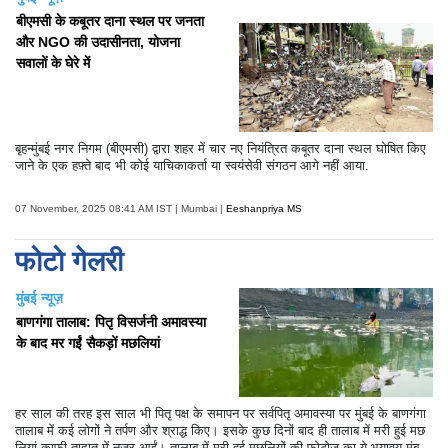
बीएमसी के कबूतर दाना स्थल पर जनता
और NGO की उदासीनता, योजना
सवालों के घेरे में
बृहन्मुंबई नगर निगम (बीएमसी) द्वारा शहर में चार नए नियंत्रित कबूतर दाना स्थल घोषित किए
जाने के एक हफ़्ते बाद भी कोई याचिकाकर्ता या स्वयंसेवी संगठन आगे नहीं आया.
07 November, 2025 08:41 AM IST | Mumbai |
Eeshanpriya MS
फोटो गेलरी
मुंबई न्यूज़
बाणगंगा तालाब: पितृ विसर्जनी अमावस्या
के बाद मर गईं सैकड़ों मछलियां
हर साल की तरह इस साल भी पितृ पक्ष के समापन पर सर्वपितृ अमावस्या पर मुंबई के बाणगंगा
तालाब में कई लोगों ने तर्पण और श्राद्ध किए। इसके कुछ दिनों बाद ही तालाब में मरी हुई मछ
लियां काफी तादात में नजर आईं। तालाब में मरी हुई मछलियों की फोटोज का ये भयावय मुंबई