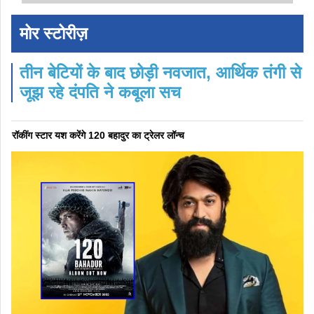
मोर स्टोरीज़
तीन बेटियों के बाद छोड़ी नवजात, आर्थिक तंगी से
जूझ रहे दंपति ने कबूला सच
रॉकींग स्टार यश करेंगे 120 बहादुर का ट्रेलर लॉन्च