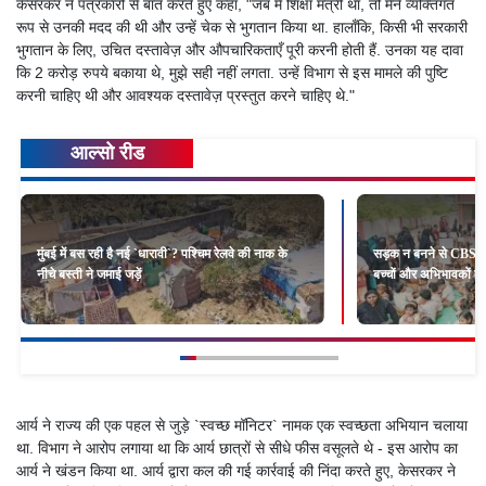
केसरकर ने पत्रकारों से बात करते हुए कहा, "जब मैं शिक्षा मंत्री था, तो मैंने व्यक्तिगत
रूप से उनकी मदद की थी और उन्हें चेक से भुगतान किया था. हालाँकि, किसी भी सरकारी
भुगतान के लिए, उचित दस्तावेज़ और औपचारिकताएँ पूरी करनी होती हैं. उनका यह दावा
कि 2 करोड़ रुपये बकाया थे, मुझे सही नहीं लगता. उन्हें विभाग से इस मामले की पुष्टि
करनी चाहिए थी और आवश्यक दस्तावेज़ प्रस्तुत करने चाहिए थे."
आल्सो रीड
मुंबई में बस रही है नई `धारावी`? पश्चिम रेलवे की नाक के
सड़क न बनने से CBSE स
नीचे बस्ती ने जमाई जड़ें
बच्चों और अभिभावकों का
आर्य ने राज्य की एक पहल से जुड़े `स्वच्छ मॉनिटर` नामक एक स्वच्छता अभियान चलाया
था. विभाग ने आरोप लगाया था कि आर्य छात्रों से सीधे फीस वसूलते थे - इस आरोप का
आर्य ने खंडन किया था. आर्य द्वारा कल की गई कार्रवाई की निंदा करते हुए, केसरकर ने