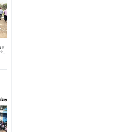
क ह
आगे न
कोशिश