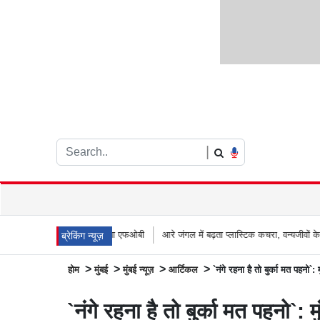
|
ा नया 66 मीटर लंबा एफओबी
आरे जंगल में बढ़ता प्लास्टिक कचरा, वन्यजीवों के लिए जानलेवा स
ब्रेकिंग न्यूज़
>
>
>
>
होम
मुंबई
मुंबई न्यूज़
आर्टिकल
`नंगे रहना है तो बुर्का मत पहनो`
`नंगे रहना है तो बुर्का मत पहनो`: