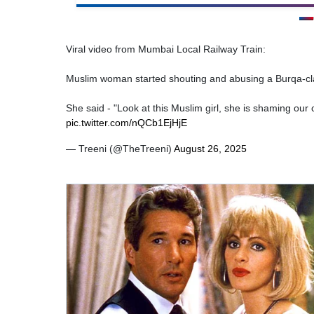
Viral video from Mumbai Local Railway Train:
Muslim woman started shouting and abusing a Burqa-clad 
She said - "Look at this Muslim girl, she is shaming our
pic.twitter.com/nQCb1EjHjE
— Treeni (@TheTreeni)
August 26, 2025