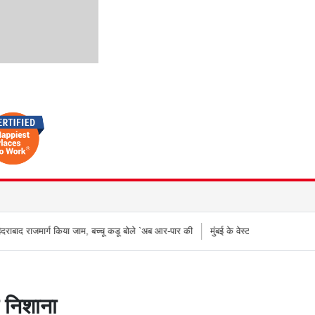
 किया जाम, बच्चू कडू बोले `अब आर-पार की
मुंबई के वेस्टर्न एक्सप्रेस हाईवे पर वनराई पुलिस की
ा निशाना