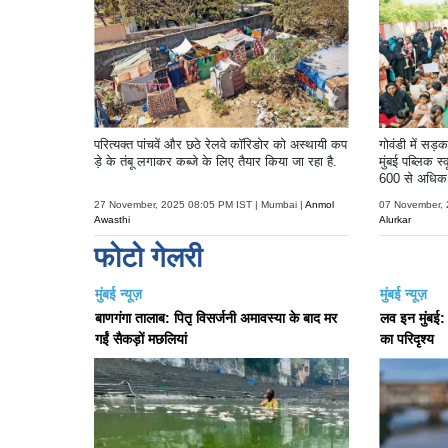
परित्यक्त पांचवें और छठे रेलवे कॉरिडोर को अस्थायी कप
गोवंडी में सड
ड़े के तंबू लगाकर कब्जे के लिए तैयार किया जा रहा है.
मुंबई पब्लिक 
600 से अधिक छ
किया.
27 November, 2025 08:05 PM IST | Mumbai |
Anmol
07 November, 
Awasthi
Alurkar
फोटो गेलरी
मुंबई न्यूज़
मुंबई न्यूज़
बाणगंगा तालाब: पितृ विसर्जनी अमावस्या के बाद मर
लव इन मुंबई: रि
गईं सैकड़ों मछलियां
का परिदृश्य