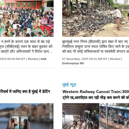
़क न बनने के कारण एक साल से बंद पड़े
बृहन्मुंबई नगर निगम (बीएमसी) द्वारा शहर में चार नए
स्कूल (सीबीएसई) भवन के बाहर बुधवार को
नियंत्रित कबूतर दाना स्थल घोषित किए जाने के ए
ात्रों और अभिभावकों ने विरोध प्रदर्शन
फ़्ते बाद भी कोई याचिकाकर्ता या स्वयंसेवी संगठन 
हीं आया.
2025 09:43 AM IST | Mumbai |
Aditi
07 November, 2025 08:41 AM IST | Mumbai |
Eeshanpriya MS
मुंबई न्यूज़
सर्च में जानिए क्या है मुंबई में डेटिंग
Western Railway Cancel Train:300
ट्रेने रद्द,आरपीएफ कर रही भीड़ कम करने की 