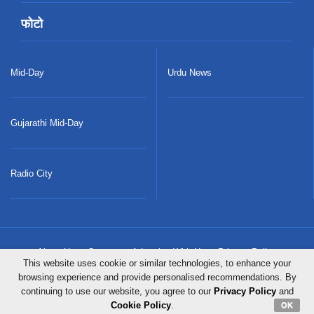
फोटो
Mid-Day
Urdu News
Gujarathi Mid-Day
Radio City
About Us
Careers
Advertise With Us
Privacy Policy
This website uses cookie or similar technologies, to enhance your
browsing experience and provide personalised recommendations. By
Terms & Conditions
Contact Us
Sitemap
Grievance Redressal
continuing to use our website, you agree to our
Privacy Policy
and
Cookie Policy
.
OK