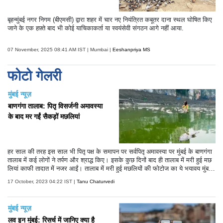
बृहन्मुंबई नगर निगम (बीएमसी) द्वारा शहर में चार नए नियंत्रित कबूतर दाना स्थल घोषित किए
जाने के एक हफ़्ते बाद भी कोई याचिकाकर्ता या स्वयंसेवी संगठन आगे नहीं आया.
07 November, 2025 08:41 AM IST | Mumbai |
Eeshanpriya MS
फोटो गेलरी
मुंबई न्यूज़
बाणगंगा तालाब: पितृ विसर्जनी अमावस्या
के बाद मर गईं सैकड़ों मछलियां
हर साल की तरह इस साल भी पितृ पक्ष के समापन पर सर्वपितृ अमावस्या पर मुंबई के बाणगंगा
तालाब में कई लोगों ने तर्पण और श्राद्ध किए। इसके कुछ दिनों बाद ही तालाब में मरी हुई मछ
लियां काफी तादात में नजर आईं। तालाब में मरी हुई मछलियों की फोटोज का ये भयावय मुंबई
को काफी डराने वाली हैं।
17 October, 2023 04:22 IST |
Tanu Chaturvedi
मुंबई न्यूज़
लव इन मुंबई: रिसर्च में जानिए क्या है