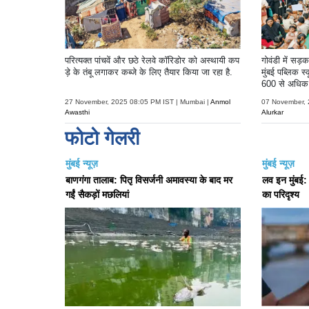
परित्यक्त पांचवें और छठे रेलवे कॉरिडोर को अस्थायी कप
गोवंडी में सड
ड़े के तंबू लगाकर कब्जे के लिए तैयार किया जा रहा है.
मुंबई पब्लिक 
600 से अधिक छ
किया.
27 November, 2025 08:05 PM IST | Mumbai |
Anmol
07 November, 
Awasthi
Alurkar
फोटो गेलरी
मुंबई न्यूज़
मुंबई न्यूज़
बाणगंगा तालाब: पितृ विसर्जनी अमावस्या के बाद मर
लव इन मुंबई: रि
गईं सैकड़ों मछलियां
का परिदृश्य