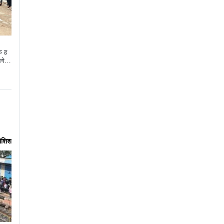
क ह
आगे न
कोशिश