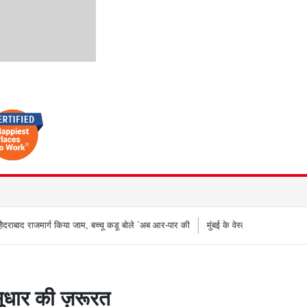
ा जाम, बच्चू कडू बोले `अब आर-पार की
मुंबई के वेस्टर्न एक्सप्रेस हाईवे पर वनराई पुलिस की कार्
ुधार की ज़रूरत