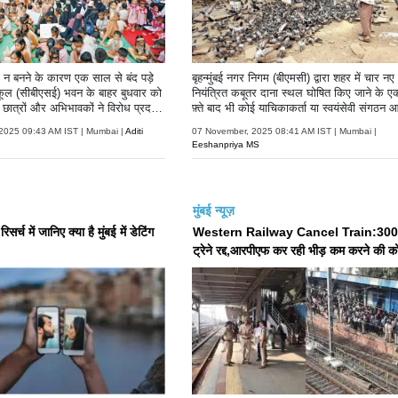
़क न बनने के कारण एक साल से बंद पड़े
बृहन्मुंबई नगर निगम (बीएमसी) द्वारा शहर में चार नए
स्कूल (सीबीएसई) भवन के बाहर बुधवार को
नियंत्रित कबूतर दाना स्थल घोषित किए जाने के ए
ात्रों और अभिभावकों ने विरोध प्रदर्शन
फ़्ते बाद भी कोई याचिकाकर्ता या स्वयंसेवी संगठन 
हीं आया.
2025 09:43 AM IST | Mumbai |
Aditi
07 November, 2025 08:41 AM IST | Mumbai |
Eeshanpriya MS
मुंबई न्यूज़
सर्च में जानिए क्या है मुंबई में डेटिंग
Western Railway Cancel Train:300
ट्रेने रद्द,आरपीएफ कर रही भीड़ कम करने की 