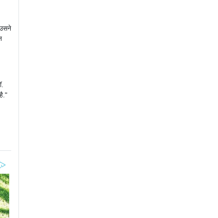
 उसने
न
ॉ.
है."