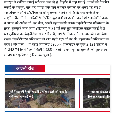
मानसून से संबंधित सफाई अभियान चल रहे हैं. विज्ञप्ति में कहा गया है, "नालों की नियमित
सफाई के बावजूद, बार-बार कचरा फेंके जाने से हमारे प्रयासों पर असर पड़ रहा है.
सार्वजनिक नालों में औद्योगिक या घरेलू कचरा फेंकने वालों के खिलाफ कार्रवाई की
जाएगी." बीएमसी ने नागरिकों से निर्धारित कूड़ेदानों का उपयोग करने और नालियों में कचरा
न डालने की अपील की. इस बीच, अपनी महत्वाकांक्षी सड़क कंक्रीटीकरण परियोजना के
तहत, बृहन्मुंबई नगर निगम (बीएमसी) ने 31 मई तक कुल नियोजित सड़क लंबाई में से
49 प्रतिशत का कंक्रीटीकरण कर दिया है, नागरिक निकाय ने मंगलवार को दावा किया.
सड़क कंक्रीटीकरण परियोजना दो साल पहले शुरू की गई थी. महत्वाकांक्षी परियोजना के
चरण I और चरण II के तहत नियोजित 698.44 किलोमीटर की कुल 2,121 सड़कों में
से, 342.74 किलोमीटर में फैली 1,385 सड़कों पर काम पूरा हो चुका है, जो कुल लक्ष्य
का 49.07 प्रतिशत हासिल कर चुका है.
आल्सो रीड
मुंबई में बस रही है नई `धारावी`? पश्चिम रेलवे की नाक के
Mumbai: कोस्टल रोड और 
नीचे बस्ती ने जमाई जड़ें
एल्फिंस्टन पुल सी लिंक