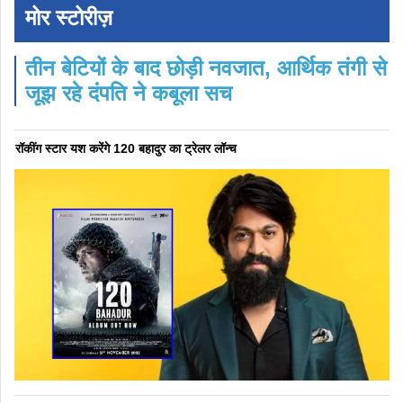
मोर स्टोरीज़
तीन बेटियों के बाद छोड़ी नवजात, आर्थिक तंगी से
जूझ रहे दंपति ने कबूला सच
रॉकींग स्टार यश करेंगे 120 बहादुर का ट्रेलर लॉन्च