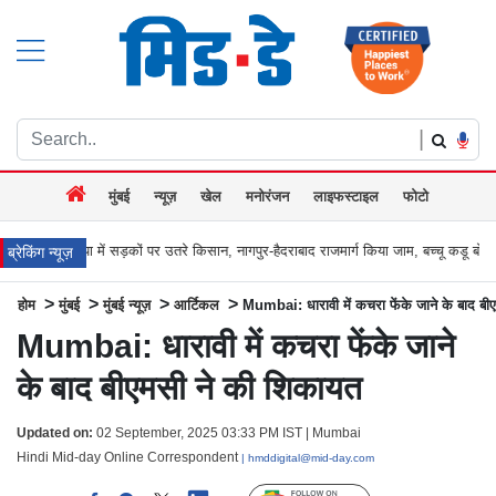
|
मुंबई
न्यूज़
खेल
मनोरंजन
लाइफस्टाइल
फोटो
कों पर उतरे किसान, नागपुर-हैदराबाद राजमार्ग किया जाम, बच्चू कडू बोले `अब आर-पार की
मुंबई
ब्रेकिंग न्यूज़
>
>
>
>
होम
मुंबई
मुंबई न्यूज़
आर्टिकल
Mumbai: धारावी में कचरा फेंके जाने के बाद ब
Mumbai: धारावी में कचरा फेंके जाने
के बाद बीएमसी ने की शिकायत
Updated on:
02 September, 2025 03:33 PM IST | Mumbai
Hindi Mid-day Online Correspondent
| hmddigital@mid-day.com