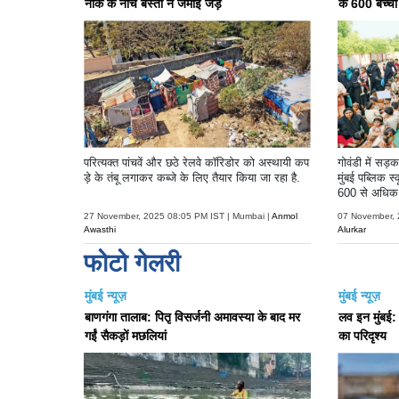
नाक के नीचे बस्ती ने जमाई जड़ें
के 600 बच्चो
परित्यक्त पांचवें और छठे रेलवे कॉरिडोर को अस्थायी कप
गोवंडी में सड
ड़े के तंबू लगाकर कब्जे के लिए तैयार किया जा रहा है.
मुंबई पब्लिक 
600 से अधिक छ
किया.
27 November, 2025 08:05 PM IST | Mumbai |
Anmol
07 November, 
Awasthi
Alurkar
फोटो गेलरी
मुंबई न्यूज़
मुंबई न्यूज़
बाणगंगा तालाब: पितृ विसर्जनी अमावस्या के बाद मर
लव इन मुंबई: रि
गईं सैकड़ों मछलियां
का परिदृश्य