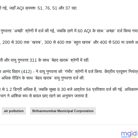
्ज की गई, जहाँ AQI क्रमशः 51, 76, 51 और 37 रहा.
वत्ता `अच्छी` श्रेणी में दर्ज की गई, जबकि ठाणे में 60 AQI के साथ `अच्छा` दर्ज किया गया
्यम`, 200 से 300 तक `खराब`, 300 से 400 तक `बहुत खराब` और 400 से 500 या उससे 
ी और वायु गुणवत्ता 311 के साथ `बेहद खराब` श्रेणी में रही.
नंद विहार (412) - ने वायु गुणवत्ता को `गंभीर` श्रेणी में दर्ज किया. केंद्रीय प्रदूषण नियंत
े अधिक रीडिंग के साथ `बेहद खराब` वायु गुणवत्ता दर्ज की.
त से 1.2 डिग्री अधिक है, जबकि सुबह 8.30 बजे आर्द्रता 94 प्रतिशत दर्ज की गई. अधिकत
भाग ने आंशिक रूप से बादल छाए रहने का अनुमान जताया है.
air pollution
Brihanmumbai Municipal Corporation