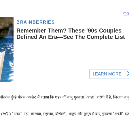
नतम मुंबई मौसम अपडेट में बताया कि शहर की वायु गुणवत्ता `अच्छा` श्रेणी में है, जिसका वाय
 (AQI) `अच्छा` रहा. कोलाबा, मझगांव, बोरीवली, भांडुप और मुलुंड में वायु गुणवत्ता `अच्छी` दर्