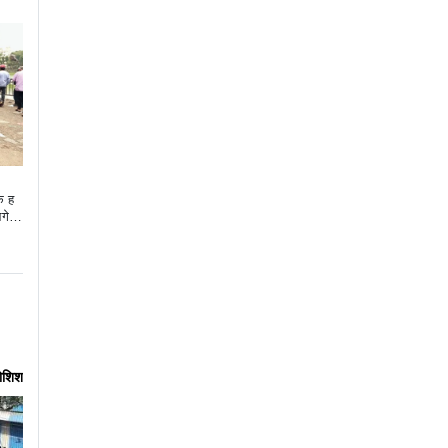
क ह
आगे न
कोशिश