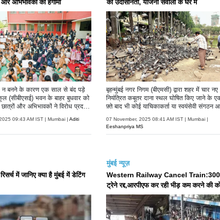
ं और अभिभावकों का हंगामा
की उदासीनता, योजना सवालों के घेरे में
़क न बनने के कारण एक साल से बंद पड़े
बृहन्मुंबई नगर निगम (बीएमसी) द्वारा शहर में चार नए
स्कूल (सीबीएसई) भवन के बाहर बुधवार को
नियंत्रित कबूतर दाना स्थल घोषित किए जाने के ए
ात्रों और अभिभावकों ने विरोध प्रदर्शन
फ़्ते बाद भी कोई याचिकाकर्ता या स्वयंसेवी संगठन 
हीं आया.
2025 09:43 AM IST | Mumbai |
Aditi
07 November, 2025 08:41 AM IST | Mumbai |
Eeshanpriya MS
मुंबई न्यूज़
सर्च में जानिए क्या है मुंबई में डेटिंग
Western Railway Cancel Train:300
ट्रेने रद्द,आरपीएफ कर रही भीड़ कम करने की 