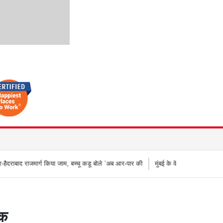
किया जाम, बच्चू कडू बोले `अब आर-पार की
मुंबई के वेस्टर्न एक्सप्रेस हाईवे पर वनराई पुलिस की क
डक