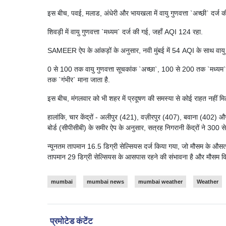
इस बीच, पवई, मलाड, अंधेरी और भायखला में वायु गुणवत्ता `अच्छी` दर
शिवड़ी में वायु गुणवत्ता `मध्यम` दर्ज की गई, जहाँ AQI 124 रहा.
SAMEER ऐप के आंकड़ों के अनुसार, नवी मुंबई में 54 AQI के साथ वायु गुण
0 से 100 तक वायु गुणवत्ता सूचकांक `अच्छा`, 100 से 200 तक `मध
तक `गंभीर` माना जाता है.
इस बीच, मंगलवार को भी शहर में प्रदूषण की समस्या से कोई राहत नहीं मिल
हालांकि, चार केंद्रों - अलीपुर (421), वज़ीरपुर (407), बवाना (402) और आ
बोर्ड (सीपीसीबी) के समीर ऐप के अनुसार, सत्रह निगरानी केंद्रों ने 300 स
न्यूनतम तापमान 16.5 डिग्री सेल्सियस दर्ज किया गया, जो मौसम के औस
तापमान 29 डिग्री सेल्सियस के आसपास रहने की संभावना है और मौसम वि
mumbai
mumbai news
mumbai weather
Weather