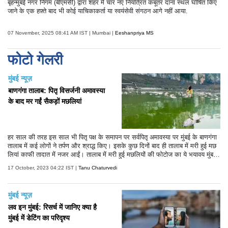
बृहन्मुंबई नगर निगम (बीएमसी) द्वारा शहर में चार नए नियंत्रित कबूतर दाना स्थल घोषित किए
जाने के एक हफ़्ते बाद भी कोई याचिकाकर्ता या स्वयंसेवी संगठन आगे नहीं आया.
07 November, 2025 08:41 AM IST | Mumbai |
Eeshanpriya MS
फोटो गेलरी
मुंबई न्यूज़
बाणगंगा तालाब: पितृ विसर्जनी अमावस्या
के बाद मर गईं सैकड़ों मछलियां
हर साल की तरह इस साल भी पितृ पक्ष के समापन पर सर्वपितृ अमावस्या पर मुंबई के बाणगंगा
तालाब में कई लोगों ने तर्पण और श्राद्ध किए। इसके कुछ दिनों बाद ही तालाब में मरी हुई मछ
लियां काफी तादात में नजर आईं। तालाब में मरी हुई मछलियों की फोटोज का ये भयावय मुंबई
को काफी डराने वाली हैं।
17 October, 2023 04:22 IST |
Tanu Chaturvedi
मुंबई न्यूज़
लव इन मुंबई: रिसर्च में जानिए क्या है
मुंबई में डेटिंग का परिदृश्य